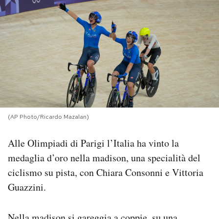
PODCAST
NEWSLETTER
I MIEI PREFERITI
SHOP
(AP Photo/Ricardo Mazalan)
Alle Olimpiadi di Parigi l’Italia ha vinto la
CALENDARIO
medaglia d’oro nella madison, una specialità del
ciclismo su pista, con Chiara Consonni e Vittoria
AREA PERSONALE
Guazzini.
Area Personale
Newsletter
Nella madison si gareggia a coppie, su una