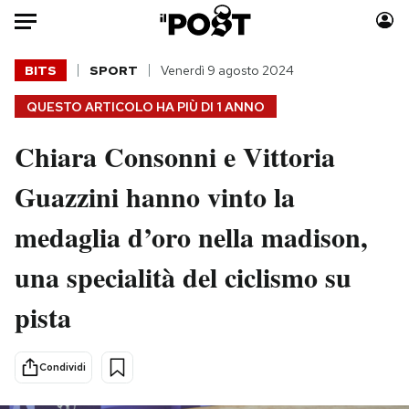
Auto
BITS
SPORT
Venerdì 9 agosto 2024
QUESTO ARTICOLO HA PIÙ DI
1 ANNO
HOME
Chiara Consonni e Vittoria
Italia
Moda
Mondo
Libri
Guazzini hanno vinto la
Politica
Consumismi
medaglia d’oro nella madison,
Tecnologia
Storie/Idee
Internet
Ok Boomer!
una specialità del ciclismo su
Scienza
Media
pista
Cultura
Europa
Economia
Altrecose
Sport
Mondiali calcio 2026
Condividi