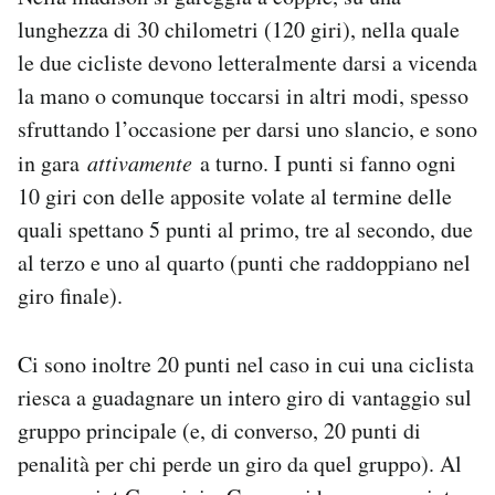
Notifiche mobile
lunghezza di 30 chilometri (120 giri), nella quale
Regala il Post
le due cicliste devono letteralmente darsi a vicenda
Hai bisogno di aiuto?
la mano o comunque toccarsi in altri modi, spesso
Esci
sfruttando l’occasione per darsi uno slancio, e sono
in gara
attivamente
a turno. I punti si fanno ogni
10 giri con delle apposite volate al termine delle
quali spettano 5 punti al primo, tre al secondo, due
al terzo e uno al quarto (punti che raddoppiano nel
giro finale).
Ci sono inoltre 20 punti nel caso in cui una ciclista
riesca a guadagnare un intero giro di vantaggio sul
gruppo principale (e, di converso, 20 punti di
penalità per chi perde un giro da quel gruppo). Al