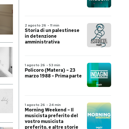
2 agosto 26
-
11 min
Storia di un palestinese
in detenzione
amministrativa
1 agosto 26
-
53 min
Policoro (Matera) – 23
marzo 1988 – Prima parte
1 agosto 26
-
24 min
Morning Weekend – Il
musicista preferito del
vostro musicista
preferito, e altre storie