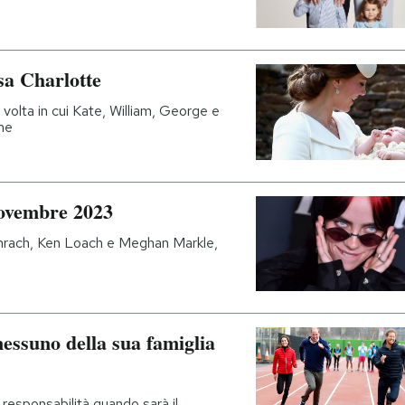
ssa Charlotte
 volta in cui Kate, William, George e
eme
novembre 2023
rach, Ken Loach e Meghan Markle,
nessuno della sua famiglia
 responsabilità quando sarà il