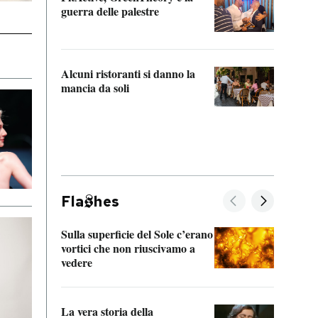
“Odis
guerra delle palestre
Che s
strum
Alcuni ristoranti si danno la
mancia da soli
Fla
hes
Sulla superficie del Sole c’erano
Il fi
vortici che non riuscivamo a
facen
vedere
dentr
La vera storia della
Il vi