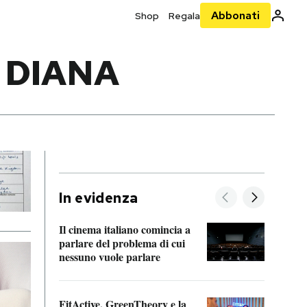
Abbonati
Shop
Regala
 DIANA
In evidenza
Il cinema italiano comincia a
A cos
parlare del problema di cui
nessuno vuole parlare
Cosa 
FitActive, GreenTheory e la