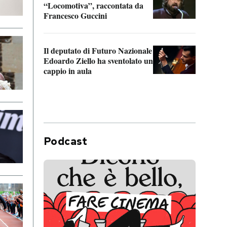
“Locomotiva”, raccontata da
inseg
Francesco Guccini
Khers
Il deputato di Futuro Nazionale
La pl
Edoardo Ziello ha sventolato un
da P
cappio in aula
Podcast