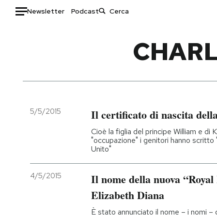
Newsletter
Podcast
Auto
CHARL
HOME
Italia
Moda
Mondo
Libri
Politica
Consumismi
5/5/2015
Il certificato di nascita del
Tecnologia
Storie/Idee
Cioè la figlia del principe William e di
Internet
Ok Boomer!
"occupazione" i genitori hanno scritto
Unito"
Scienza
Media
Cultura
Europa
4/5/2015
Il nome della nuova “Royal
Economia
Altrecose
Elizabeth Diana
Sport
Mondiali calcio 2026
È stato annunciato il nome – i nomi – d