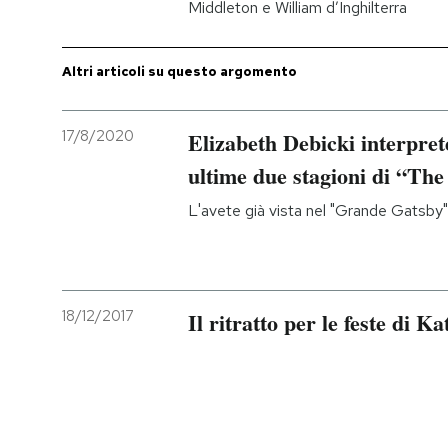
Middleton e William d’Inghilterra
PODCAST
Altri articoli su questo argomento
NEWSLETTER
17/8/2020
Elizabeth Debicki interpre
ultime due stagioni di “Th
I MIEI PREFERITI
L'avete già vista nel "Grande Gatsby" 
SHOP
CALENDARIO
18/12/2017
Il ritratto per le feste di K
AREA PERSONALE
Entra