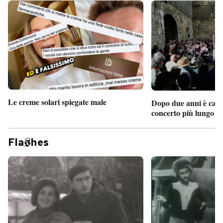
Le creme solari spiegate male
Dopo due anni è camb
concerto più lungo d
Fla
hes