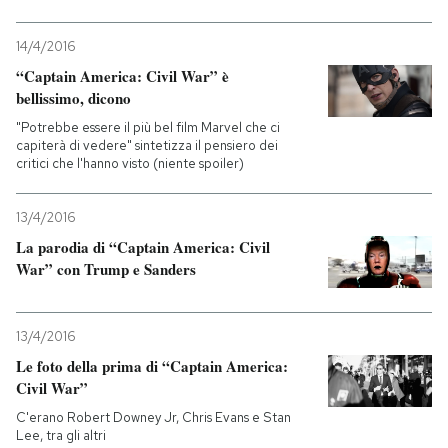
PODCAST
14/4/2016
“Captain America: Civil War” è
bellissimo, dicono
NEWSLETTER
"Potrebbe essere il più bel film Marvel che ci
capiterà di vedere" sintetizza il pensiero dei
critici che l'hanno visto (niente spoiler)
I MIEI PREFERITI
13/4/2016
SHOP
La parodia di “Captain America: Civil
War” con Trump e Sanders
CALENDARIO
13/4/2016
Le foto della prima di “Captain America:
AREA PERSONALE
Civil War”
Entra
C'erano Robert Downey Jr, Chris Evans e Stan
Lee, tra gli altri