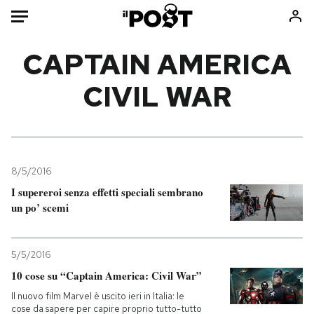
Auto
CAPTAIN AMERICA
CIVIL WAR
HOME
Italia
Moda
Mondo
Libri
Politica
Consumismi
8/5/2016
Tecnologia
Storie/Idee
I supereroi senza effetti speciali sembrano
Internet
Ok Boomer!
un po’ scemi
Scienza
Media
Cultura
Europa
5/5/2016
Economia
Altrecose
10 cose su “Captain America: Civil War”
Sport
Mondiali calcio 2026
Il nuovo film Marvel è uscito ieri in Italia: le
cose da sapere per capire proprio tutto-tutto