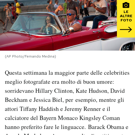
LE
PODCAST
ALTRE
FOTO
NEWSLETTER
I MIEI PREFERITI
(AP Photo/Fernando Medina)
Questa settimana la maggior parte delle celebrities
SHOP
meglio fotografate era molto di buon umore:
sorridevano Hillary Clinton, Kate Hudson, David
CALENDARIO
Beckham e Jessica Biel, per esempio, mentre gli
attori Tiffany Haddish e Jeremy Renner e il
AREA PERSONALE
calciatore del Bayern Monaco Kingsley Coman
Area Personale
hanno preferito fare le linguacce. Barack Obama e
Newsletter