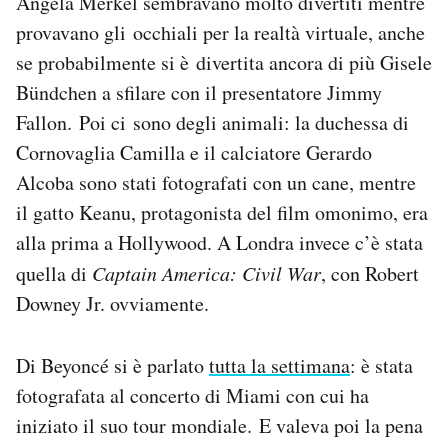
Angela Merkel sembravano molto divertiti mentre
Notifiche mobile
provavano gli occhiali per la realtà virtuale, anche
Regala il Post
se probabilmente si è divertita ancora di più Gisele
Hai bisogno di aiuto?
Bündchen a sfilare con il presentatore Jimmy
Esci
Fallon. Poi ci sono degli animali: la duchessa di
Cornovaglia Camilla e il calciatore Gerardo
Alcoba sono stati fotografati con un cane, mentre
il gatto Keanu, protagonista del film omonimo, era
alla prima a Hollywood. A Londra invece c’è stata
quella di
Captain America: Civil War
, con Robert
Downey Jr. ovviamente.
Di Beyoncé si è parlato
tutta la settimana
: è stata
fotografata al concerto di Miami con cui ha
iniziato il suo tour mondiale. E valeva poi la pena