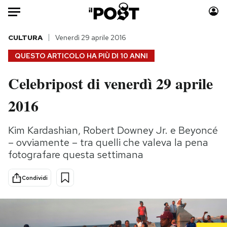
Auto
CULTURA
Venerdì 29 aprile 2016
QUESTO ARTICOLO HA PIÙ DI
10 ANNI
HOME
Celebripost di venerdì 29 aprile
Italia
Moda
2016
Mondo
Libri
Politica
Consumismi
Kim Kardashian, Robert Downey Jr. e Beyoncé
Tecnologia
Storie/Idee
– ovviamente – tra quelli che valeva la pena
Internet
Ok Boomer!
fotografare questa settimana
Scienza
Media
Cultura
Europa
Condividi
Economia
Altrecose
Sport
Mondiali calcio 2026