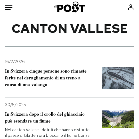
Auto
CANTON VALLESE
HOME
Italia
Moda
Mondo
Libri
16/2/2026
Politica
Consumismi
In Svizzera cinque persone sono rimaste
ferite nel deragliamento di un treno a
Tecnologia
Storie/Idee
causa di una valanga
Internet
Ok Boomer!
Scienza
Media
30/5/2025
Cultura
Europa
In Svizzera dopo il crollo del ghiacciaio
Economia
Altrecose
può esondare un fiume
Sport
Mondiali calcio 2026
Nel canton Vallese i detriti che hanno distrutto
il paese di Blatten ora bloccano il fiume Lonza