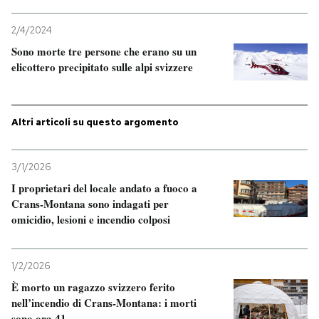
PODCAST
2/4/2024
Sono morte tre persone che erano su un
elicottero precipitato sulle alpi svizzere
NEWSLETTER
Altri articoli su questo argomento
I MIEI PREFERITI
3/1/2026
SHOP
I proprietari del locale andato a fuoco a
Crans-Montana sono indagati per
CALENDARIO
omicidio, lesioni e incendio colposi
AREA PERSONALE
1/2/2026
È morto un ragazzo svizzero ferito
Entra
nell’incendio di Crans-Montana: i morti
sono ora 41