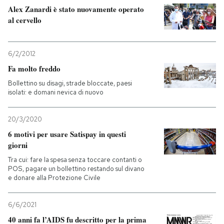
Alex Zanardi è stato nuovamente operato
al cervello
PODCAST
NEWSLETTER
6/2/2012
Fa molto freddo
Bollettino su disagi, strade bloccate, paesi
I MIEI PREFERITI
isolati: e domani nevica di nuovo
SHOP
20/3/2020
6 motivi per usare Satispay in questi
giorni
CALENDARIO
Tra cui: fare la spesa senza toccare contanti o
POS, pagare un bollettino restando sul divano
e donare alla Protezione Civile
AREA PERSONALE
6/6/2021
Entra
40 anni fa l’AIDS fu descritto per la prima