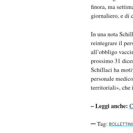
Notifiche mobile
finora, ma settim
Regala il Post
giornaliero, e di 
Hai bisogno di aiuto?
Esci
In una nota Schil
reintegrare il pe
all’obbligo vaccin
prossimo 31 dicem
Schillaci ha moti
personale medico 
territoriali», ch
– Leggi anche:
C
Tag:
BOLLETTIN