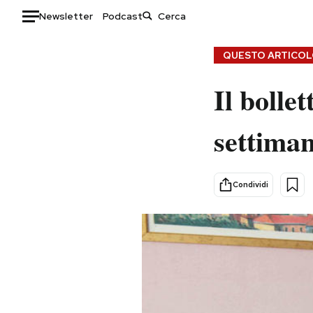
Newsletter
Podcast
Auto
QUESTO ARTICOLO
HOME
Il bolle
Italia
Moda
settiman
Mondo
Libri
Politica
Consumismi
Tecnologia
Storie/Idee
Condividi
Internet
Ok Boomer!
Scienza
Media
Cultura
Europa
Economia
Altrecose
Sport
Mondiali calcio 2026