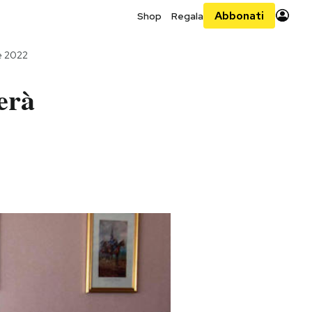
Abbonati
Shop
Regala
e 2022
terà