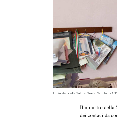
PODCAST
NEWSLETTER
I MIEI PREFERITI
SHOP
CALENDARIO
Il ministro della Salute Orazio Schillaci 
AREA PERSONALE
Il ministro della
Area Personale
dei contagi da co
Newsletter