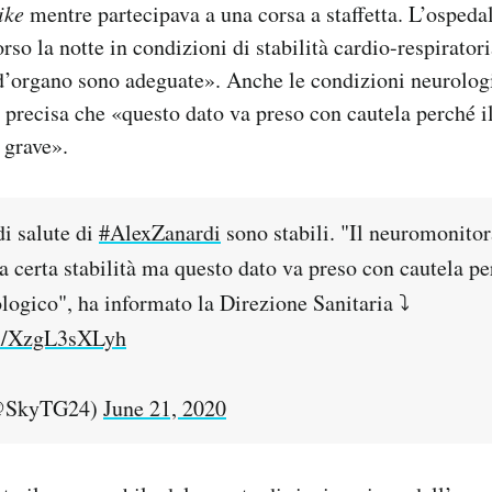
ike
mentre partecipava a una corsa a staffetta. L’ospedal
rso la notte in condizioni di stabilità cardio-respirator
d’organo sono adeguate». Anche le condizioni neurologi
precisa che «questo dato va preso con cautela perché i
 grave».
di salute di
#AlexZanardi
sono stabili. "Il neuromonitor
 certa stabilità ma questo dato va preso con cautela pe
logico", ha informato la Direzione Sanitaria ⤵️
om/XzgL3sXLyh
(@SkyTG24)
June 21, 2020