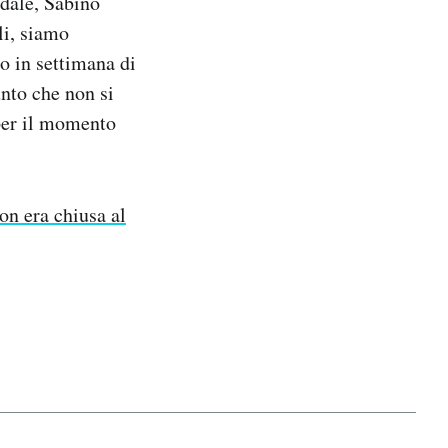
edale, Sabino
li, siamo
o in settimana di
unto che non si
per il momento
on era chiusa al