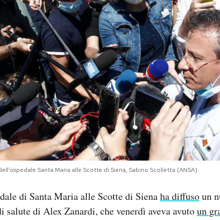
 dell'ospedale Santa Maria alle Scotte di Siena, Sabino Scolletta (ANSA)
dale di Santa Maria alle Scotte di Siena
ha diffuso
un n
di salute di Alex Zanardi, che venerdì aveva avuto
un gr