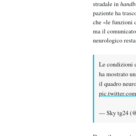
stradale in
handb
Notifiche mobile
paziente ha trasco
Regala il Post
Hai bisogno di aiuto?
che «le funzioni 
Esci
ma il comunicato 
neurologico resta
Le condizioni 
ha mostrato una
il quadro neuro
pic.twitter.c
— Sky tg24 