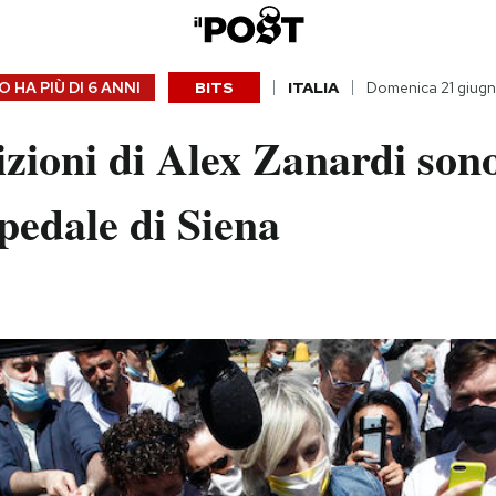
 HA PIÙ DI
6 ANNI
BITS
ITALIA
Domenica 21 giug
zioni di Alex Zanardi sono 
spedale di Siena