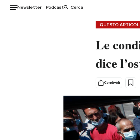
Newsletter
Podcast
Auto
QUESTO ARTICOLO
HOME
Le condi
Italia
Moda
dice l’o
Mondo
Libri
Politica
Consumismi
Tecnologia
Storie/Idee
Condividi
Internet
Ok Boomer!
Scienza
Media
Cultura
Europa
Economia
Altrecose
Sport
Mondiali calcio 2026