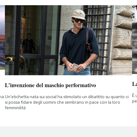
La
L’invenzione del maschio performativo
È 
 ma
Un'etichetta nata sui social ha stimolato un dibattito su quanto ci
pe
si possa fidare degli uomini che sembrano in pace con la loro
femminilità