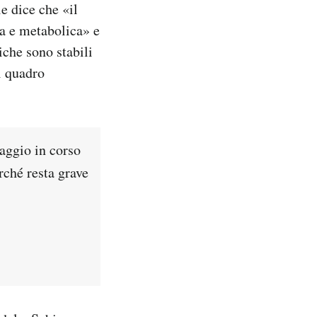
e dice che «il
ia e metabolica» e
che sono stabili
l quadro
aggio in corso
rché resta grave