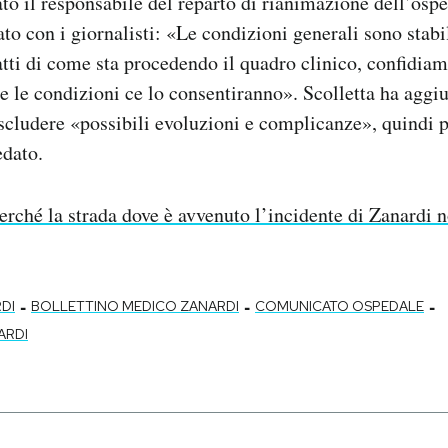
o il responsabile del reparto di rianimazione dell’osp
ato con i giornalisti: «Le condizioni generali sono stabi
atti di come sta procedendo il quadro clinico, confidiam
se le condizioni ce lo consentiranno». Scolletta ha aggi
scludere «possibili evoluzioni e complicanze», quindi 
edato.
erché la strada dove è avvenuto l’incidente di Zanardi n
-
-
-
DI
BOLLETTINO MEDICO ZANARDI
COMUNICATO OSPEDALE
ARDI