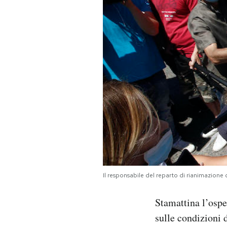
PODCAST
NEWSLETTER
I MIEI PREFERITI
SHOP
CALENDARIO
Il responsabile del reparto di rianimazione
AREA PERSONALE
Stamattina l’ospe
Area Personale
sulle condizioni 
Newsletter