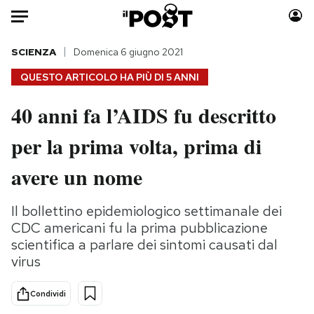
Auto
SCIENZA
Domenica 6 giugno 2021
QUESTO ARTICOLO HA PIÙ DI
5 ANNI
HOME
40 anni fa l’AIDS fu descritto
Italia
Moda
per la prima volta, prima di
Mondo
Libri
Politica
Consumismi
avere un nome
Tecnologia
Storie/Idee
Internet
Ok Boomer!
Il bollettino epidemiologico settimanale dei
Scienza
Media
CDC americani fu la prima pubblicazione
Cultura
Europa
scientifica a parlare dei sintomi causati dal
virus
Economia
Altrecose
Sport
Mondiali calcio 2026
Condividi