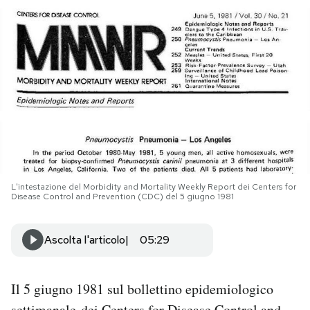
PODCAST
NEWSLETTER
I MIEI PREFERITI
SHOP
L'intestazione del Morbidity and Mortality Weekly Report dei Centers for
Disease Control and Prevention (CDC) del 5 giugno 1981
CALENDARIO
Ascolta l'articolo
05:29
AREA PERSONALE
Area Personale
Il 5 giugno 1981 sul bollettino epidemiologico
Newsletter
settimanale dei Centers for Disease Control and