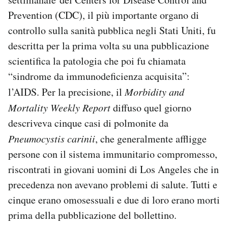
Notifiche mobile
Prevention (CDC), il più importante organo di
Regala il Post
controllo sulla sanità pubblica negli Stati Uniti, fu
Hai bisogno di aiuto?
descritta per la prima volta su una pubblicazione
Esci
scientifica la patologia che poi fu chiamata
“sindrome da immunodeficienza acquisita”:
l’AIDS. Per la precisione, il
Morbidity and
Mortality Weekly Report
diffuso quel giorno
descriveva cinque casi di polmonite da
Pneumocystis carinii
, che generalmente affligge
persone con il sistema immunitario compromesso,
riscontrati in giovani uomini di Los Angeles che in
precedenza non avevano problemi di salute. Tutti e
cinque erano omosessuali e due di loro erano morti
prima della pubblicazione del bollettino.