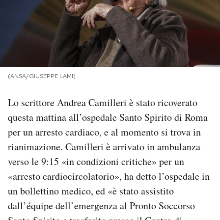
PODCAST
NEWSLETTER
(ANSA/GIUSEPPE LAMI)
I MIEI PREFERITI
Lo scrittore Andrea Camilleri è stato ricoverato
questa mattina all’ospedale Santo Spirito di Roma
SHOP
per un arresto cardiaco, e al momento si trova in
rianimazione. Camilleri è arrivato in ambulanza
CALENDARIO
verso le 9:15 «in condizioni critiche» per un
«arresto cardiocircolatorio», ha detto l’ospedale in
AREA PERSONALE
un bollettino medico, ed «è stato assistito
Area Personale
dall’équipe dell’emergenza al Pronto Soccorso
Newsletter