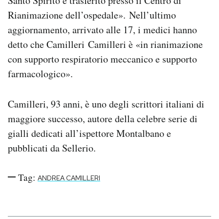
Santo Spirito e trasferito presso il Centro di
Notifiche mobile
Rianimazione dell’ospedale». Nell’ultimo
Regala il Post
aggiornamento, arrivato alle 17, i medici hanno
Hai bisogno di aiuto?
detto che Camilleri Camilleri è «in rianimazione
Esci
con supporto respiratorio meccanico e supporto
farmacologico».
Camilleri, 93 anni, è uno degli scrittori italiani di
maggiore successo, autore della celebre serie di
gialli dedicati all’ispettore Montalbano e
pubblicati da Sellerio.
Tag:
ANDREA CAMILLERI