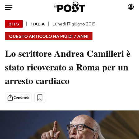
Auto
BITS
ITALIA
Lunedì 17 giugno 2019
QUESTO ARTICOLO HA PIÙ DI
7 ANNI
HOME
Lo scrittore Andrea Camilleri è
Italia
Moda
Mondo
Libri
stato ricoverato a Roma per un
Politica
Consumismi
arresto cardiaco
Tecnologia
Storie/Idee
Internet
Ok Boomer!
Scienza
Media
Condividi
Cultura
Europa
Economia
Altrecose
Sport
Mondiali calcio 2026