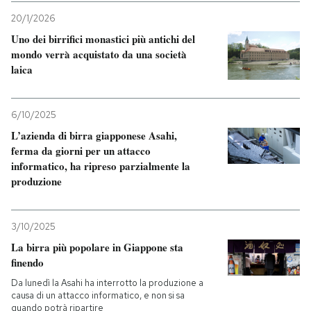
20/1/2026
PODCAST
Uno dei birrifici monastici più antichi del
mondo verrà acquistato da una società
laica
NEWSLETTER
6/10/2025
I MIEI PREFERITI
L’azienda di birra giapponese Asahi,
ferma da giorni per un attacco
informatico, ha ripreso parzialmente la
SHOP
produzione
CALENDARIO
3/10/2025
La birra più popolare in Giappone sta
AREA PERSONALE
finendo
Da lunedì la Asahi ha interrotto la produzione a
Entra
causa di un attacco informatico, e non si sa
quando potrà ripartire