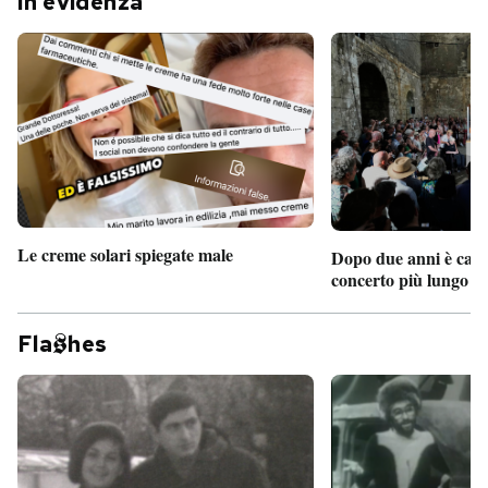
In evidenza
Le creme solari spiegate male
Dopo due anni è camb
concerto più lungo d
Fla
hes