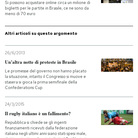
Si possono acquistare online circa un milione di
biglietti per le partite in Brasile, ce ne sono da
PODCAST
meno di 70 euro
NEWSLETTER
Altri articoli su questo argomento
26/6/2013
I MIEI PREFERITI
Un’altra notte di proteste in Brasile
Le promesse del governo non hanno placato
SHOP
la situazione, intanto il Congresso si muove e
stasera si gioca la prima semifinale della
Confederations Cup
CALENDARIO
24/3/2015
Il rugby italiano è un fallimento?
AREA PERSONALE
Repubblica si chiede se gli ingenti
Entra
finanziamenti ricevuti dalla federazione
italiana negli ultimi anni siano stati spesi male,