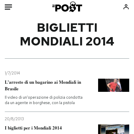
Auto
BIGLIETTI
MONDIALI 2014
HOME
Italia
Moda
Mondo
Libri
Politica
Consumismi
1/7/2014
Tecnologia
Storie/Idee
L’arresto di un bagarino ai Mondiali in
Internet
Ok Boomer!
Brasile
Scienza
Media
Il video di un'operazione di polizia condotta
Cultura
Europa
da un agente in borghese, con la pistola
Economia
Altrecose
20/8/2013
Sport
Mondiali calcio 2026
I biglietti per i Mondiali 2014