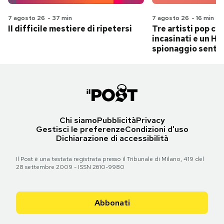
7 agosto 26
-
37 min
7 agosto 26
-
16 min
Il difficile mestiere di ripetersi
Tre artisti pop ch
incasinati e un Hit
spionaggio senti
Chi siamo
Pubblicità
Privacy
Gestisci le preferenze
Condizioni d'uso
Dichiarazione di accessibilità
Il Post è una testata registrata presso il Tribunale di Milano, 419 del
28 settembre 2009 - ISSN 2610-9980
Abbonati