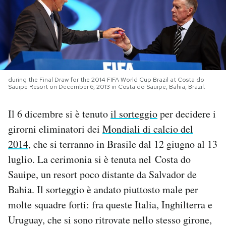
PODCAST
NEWSLETTER
during the Final Draw for the 2014 FIFA World Cup Brazil at Costa do
I MIEI PREFERITI
Sauipe Resort on December 6, 2013 in Costa do Sauipe, Bahia, Brazil.
Il 6 dicembre si è tenuto
il sorteggio
per decidere i
SHOP
girorni eliminatori dei
Mondiali di calcio del
2014
, che si terranno in Brasile dal 12 giugno al 13
CALENDARIO
luglio. La cerimonia si è tenuta nel Costa do
Sauipe, un resort poco distante da Salvador de
AREA PERSONALE
Bahia. Il sorteggio è andato piuttosto male per
molte squadre forti: fra queste Italia, Inghilterra e
Area Personale
Uruguay, che si sono ritrovate nello stesso girone,
Newsletter