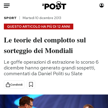
Auto
SPORT
Martedì 10 dicembre 2013
QUESTO ARTICOLO HA PIÙ DI
12 ANNI
HOME
Le teorie del complotto sul
Italia
Moda
sorteggio dei Mondiali
Mondo
Libri
Politica
Consumismi
Le goffe operazioni di estrazione lo scorso 6
Tecnologia
Storie/Idee
dicembre hanno generato grandi sospetti,
Internet
Ok Boomer!
commentati da Daniel Politi su Slate
Scienza
Media
Cultura
Europa
Condividi
Economia
Altrecose
Sport
Mondiali calcio 2026