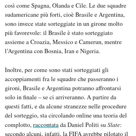
così come Spagna, Olanda e Cile. Le due squadre
Notifiche mobile
Regala il Post
sudamericane più forti, cioè Brasile e Argentina,
Hai bisogno di aiuto?
sono invece state sorteggiate in un girone molto
Esci
più favorevole: il Brasile è stato sorteggiato
assieme a Croazia, Messico e Camerun, mentre
l’Argentina con Bosnia, Iran e Nigeria.
Inoltre, per come sono stati sorteggiati gli
accoppiamenti fra le squadre che passeranno i
gironi, Brasile e Argentina potranno affrontarsi
solo in finale – se ci arriveranno. A partire da
questi fatti, e da alcune stranezze nelle procedure
del sorteggio, sta circolando online una teoria del
complotto,
raccontata
da Daniel Politi su
Slate
:
secondo alcuni, infatti, la FIFA avrebbe pilotato il