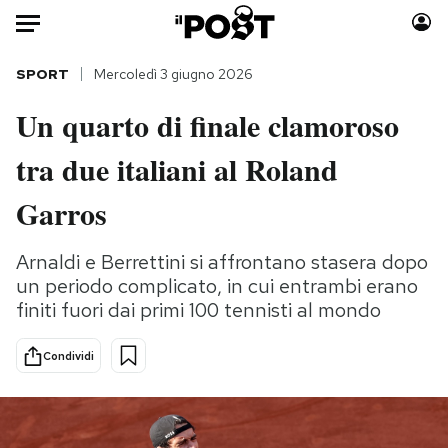
Auto
SPORT
Mercoledì 3 giugno 2026
Un quarto di finale clamoroso
HOME
tra due italiani al Roland
Italia
Moda
Mondo
Libri
Garros
Politica
Consumismi
Tecnologia
Storie/Idee
Arnaldi e Berrettini si affrontano stasera dopo
un periodo complicato, in cui entrambi erano
Internet
Ok Boomer!
finiti fuori dai primi 100 tennisti al mondo
Scienza
Media
Cultura
Europa
Condividi
Economia
Altrecose
Sport
Mondiali calcio 2026