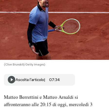
PODCAST
NEWSLETTER
I MIEI PREFERITI
SHOP
(Clive Brunskill/Getty Images)
CALENDARIO
Ascolta l'articolo
07:34
AREA PERSONALE
Matteo Berrettini e Matteo Arnaldi si
Area Personale
affronteranno alle 20:15 di oggi, mercoledì 3
Newsletter