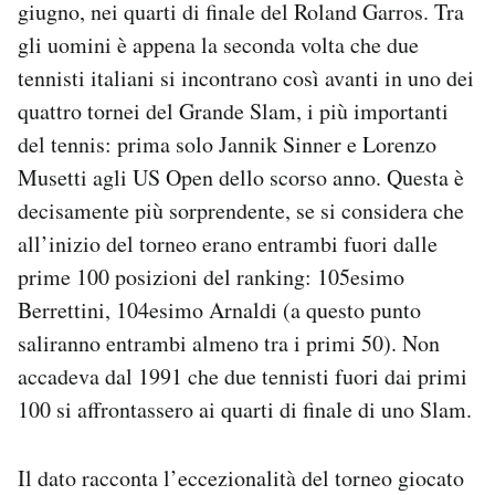
giugno, nei quarti di finale del Roland Garros. Tra
Notifiche mobile
gli uomini è appena la seconda volta che due
Regala il Post
tennisti italiani si incontrano così avanti in uno dei
Hai bisogno di aiuto?
Esci
quattro tornei del Grande Slam, i più importanti
del tennis: prima solo Jannik Sinner e Lorenzo
Musetti agli US Open dello scorso anno. Questa è
decisamente più sorprendente, se si considera che
all’inizio del torneo erano entrambi fuori dalle
prime 100 posizioni del ranking: 105esimo
Berrettini, 104esimo Arnaldi (a questo punto
saliranno entrambi almeno tra i primi 50). Non
accadeva dal 1991 che due tennisti fuori dai primi
100 si affrontassero ai quarti di finale di uno Slam.
Il dato racconta l’eccezionalità del torneo giocato