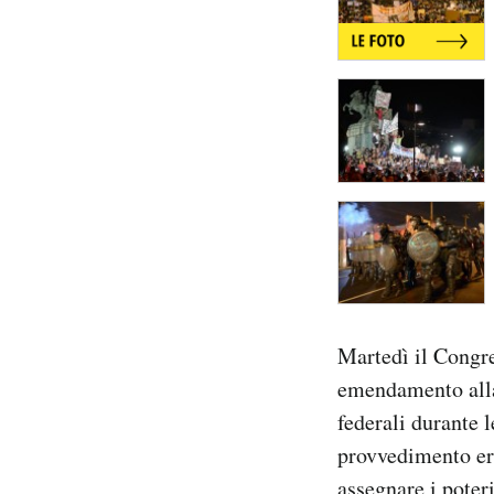
Martedì il Congr
emendamento alla 
federali durante l
provvedimento er
assegnare i poter