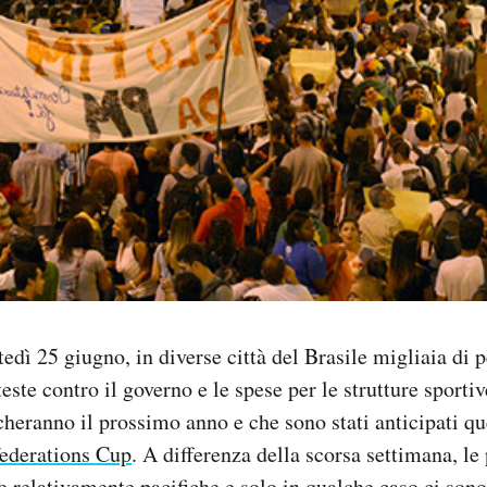
tedì 25 giugno, in diverse città del Brasile migliaia di
este contro il governo e le spese per le strutture sporti
ocheranno il prossimo anno e che sono stati anticipati qu
ederations Cup
. A differenza della scorsa settimana, le 
e relativamente pacifiche e solo in qualche caso ci son