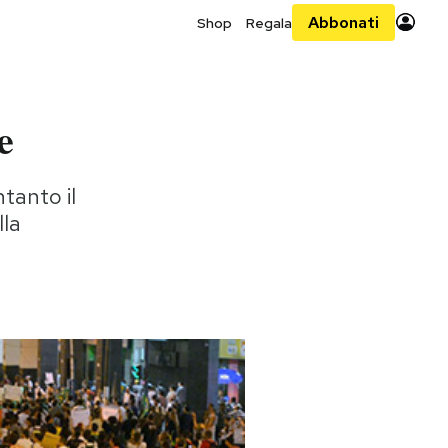
Abbonati
Shop
Regala
e
tanto il
lla