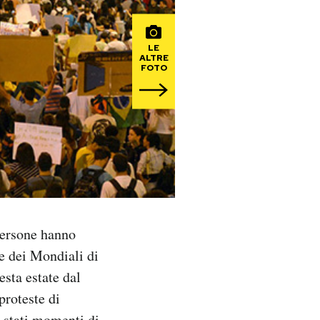
LE
ALTRE
FOTO
 persone hanno
ve dei Mondiali di
esta estate dal
proteste di
o stati momenti di