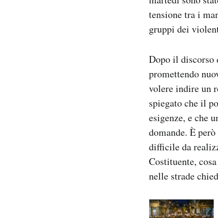
Notifiche mobile
tensione tra i man
Regala il Post
gruppi dei violent
Hai bisogno di aiuto?
Esci
Dopo il discorso 
promettendo nuov
volere indire un 
spiegato che il po
esigenze, e che u
domande. È però op
difficile da real
Costituente, cosa
nelle strade chied