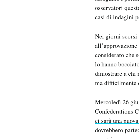
osservatori questa
casi di indagini 
Nei giorni scorsi 
all’approvazione
considerato che 
lo hanno bocciato
dimostrare a chi m
ma difficilmente 
Mercoledì 26 giug
Confederations Cu
ci sarà una nuov
dovrebbero partec