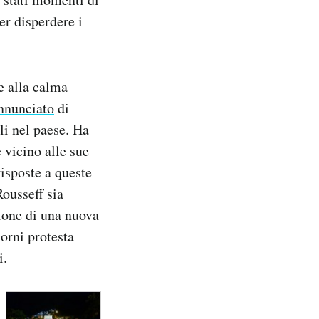
er disperdere i
e alla calma
nnunciato
di
li nel paese. Ha
 vicino alle sue
risposte a queste
Rousseff sia
zione di una nuova
orni protesta
i.