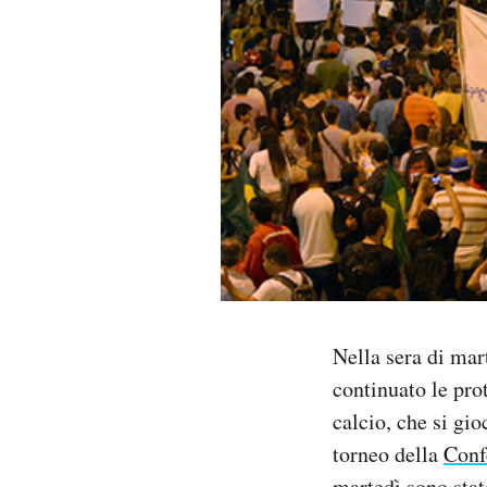
PODCAST
NEWSLETTER
I MIEI PREFERITI
SHOP
CALENDARIO
Nella sera di mar
continuato le prot
AREA PERSONALE
calcio, che si gi
Area Personale
torneo della
Conf
Newsletter
martedì sono stat