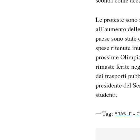
scontri come acca
Le proteste sono 
all’aumento delle 
paese sono state 
spese ritenute inu
prossime Olimpia
rimaste ferite neg
dei trasporti pub
presidente del Se
studenti.
Tag:
-
BRASILE
C