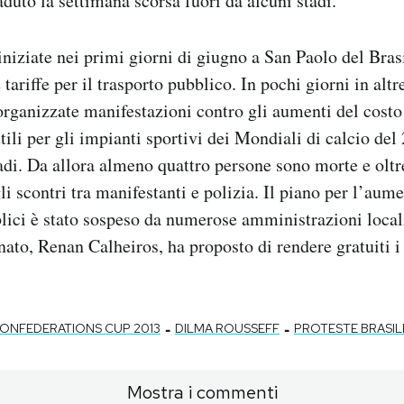
duto la settimana scorsa fuori da alcuni stadi.
iniziate nei primi giorni di giugno a San Paolo del Brasi
tariffe per il trasporto pubblico. In pochi giorni in altr
organizzate manifestazioni contro gli aumenti del costo 
tili per gli impianti sportivi dei Mondiali di calcio del
di. Da allora almeno quattro persone sono morte e oltr
li scontri tra manifestanti e polizia. Il piano per l’aume
blici è stato sospeso da numerose amministrazioni locali
nato, Renan Calheiros, ha proposto di rendere gratuiti i 
-
-
ONFEDERATIONS CUP 2013
DILMA ROUSSEFF
PROTESTE BRASIL
Mostra i commenti