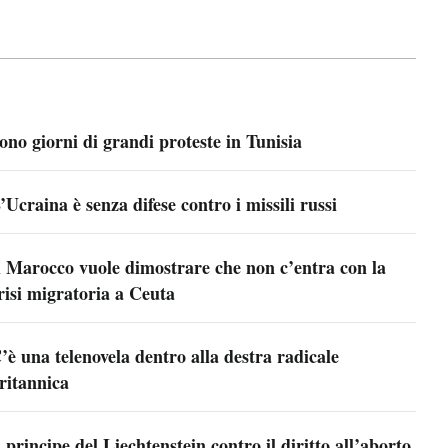
ono giorni di grandi proteste in Tunisia
’Ucraina è senza difese contro i missili russi
l Marocco vuole dimostrare che non c’entra con la
risi migratoria a Ceuta
’è una telenovela dentro alla destra radicale
ritannica
l principe del Liechtenstein contro il diritto all’aborto