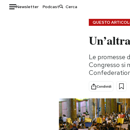
Newsletter
Podcast
Auto
QUESTO ARTICOLO
Un’altra
HOME
Italia
Moda
Le promesse de
Mondo
Libri
Congresso si m
Politica
Consumismi
Confederatio
Tecnologia
Storie/Idee
Internet
Ok Boomer!
Condividi
Scienza
Media
Cultura
Europa
Economia
Altrecose
Sport
Mondiali calcio 2026