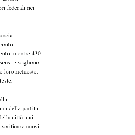
ri federali nei
nuncia
conto,
mento, mentre 430
sensi
e vogliono
e loro richieste,
teste.
lla
ma della partita
ella città, cui
 verificare nuovi