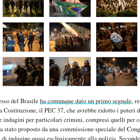
esso del Brasile
ha comunque dato un primo segnale
, r
Costituzione, il PEC 37, che avrebbe ridotto i poteri d
e indagini per particolari crimini, compresi quelli per c
a stato proposto da una commissione speciale del Cong
i di indagine quasi esclusivamente alla polizia. Secondo