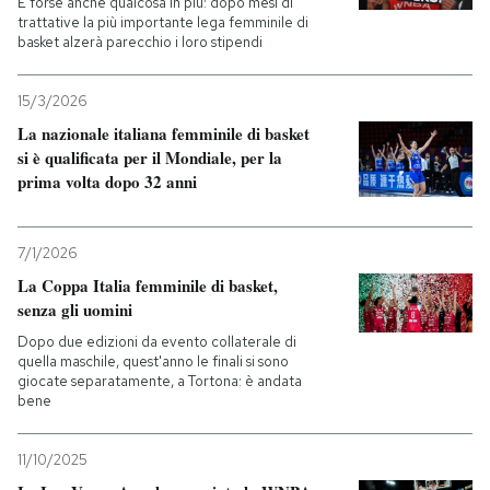
E forse anche qualcosa in più: dopo mesi di
trattative la più importante lega femminile di
basket alzerà parecchio i loro stipendi
PODCAST
15/3/2026
NEWSLETTER
La nazionale italiana femminile di basket
si è qualificata per il Mondiale, per la
prima volta dopo 32 anni
I MIEI PREFERITI
7/1/2026
SHOP
La Coppa Italia femminile di basket,
senza gli uomini
CALENDARIO
Dopo due edizioni da evento collaterale di
quella maschile, quest'anno le finali si sono
giocate separatamente, a Tortona: è andata
bene
AREA PERSONALE
Entra
11/10/2025