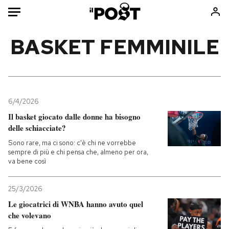
Auto
BASKET FEMMINILE
HOME
Italia
Moda
Mondo
Libri
6/4/2026
Politica
Consumismi
Il basket giocato dalle donne ha bisogno
delle schiacciate?
Tecnologia
Storie/Idee
Sono rare, ma ci sono: c'è chi ne vorrebbe
Internet
Ok Boomer!
sempre di più e chi pensa che, almeno per ora,
Scienza
Media
va bene così
Cultura
Europa
Economia
Altrecose
25/3/2026
Le giocatrici di WNBA hanno avuto quel
Sport
Mondiali calcio 2026
che volevano