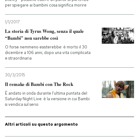
per spiegare ai bambini cosa significa morire
PODCAST
1/1/2017
La storia di Tyrus Wong, senza il quale
NEWSLETTER
“Bambi” non sarebbe così
O forse nemmeno esisterebbe: è morto il 30
dicembre a 106 anni, dopo una vita complicata
I MIEI PREFERITI
e straordinaria
SHOP
30/3/2015
Il remake di Bambi con The Rock
È andato in onda durante l'ultima puntata del
CALENDARIO
Saturday Night Live: è la versione in cui Bambi
si vendica sul serio
AREA PERSONALE
Altri articoli su questo argomento
Entra