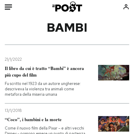
Auto
BAMBI
HOME
Italia
Moda
Mondo
Libri
21/1/2022
Politica
Consumismi
Il libro da cui è tratto “Bambi” è ancora
più cupo del film
Tecnologia
Storie/Idee
Fu scritto nel 1923 da un autore ungherese:
Internet
Ok Boomer!
descriveva la violenza tra animali come
Scienza
Media
metafora della miseria umana
Cultura
Europa
Economia
Altrecose
13/1/2018
“Coco”, i bambini e la morte
Sport
Mondiali calcio 2026
Come il nuovo film della Pixar – e altri vecchi
Disney – possono essere un punto di partenza