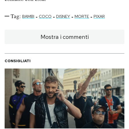
Tag:
-
-
-
-
BAMBI
COCO
DISNEY
MORTE
PIXAR
Mostra i commenti
CONSIGLIATI