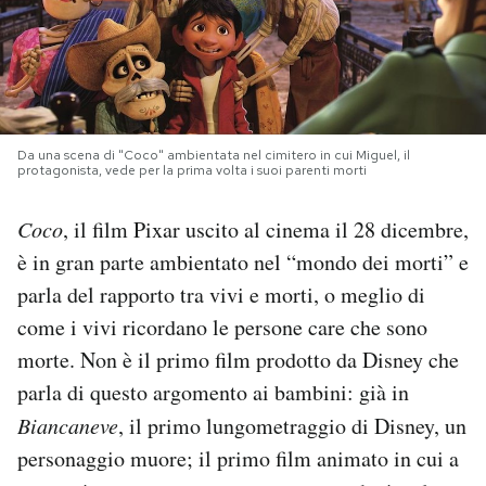
PODCAST
NEWSLETTER
Da una scena di "Coco" ambientata nel cimitero in cui Miguel, il
protagonista, vede per la prima volta i suoi parenti morti
I MIEI PREFERITI
Coco
, il film Pixar uscito al cinema il 28 dicembre,
è in gran parte ambientato nel “mondo dei morti” e
SHOP
parla del rapporto tra vivi e morti, o meglio di
come i vivi ricordano le persone care che sono
CALENDARIO
morte. Non è il primo film prodotto da Disney che
parla di questo argomento ai bambini: già in
AREA PERSONALE
Biancaneve
, il primo lungometraggio di Disney, un
Area Personale
personaggio muore; il primo film animato in cui a
Newsletter