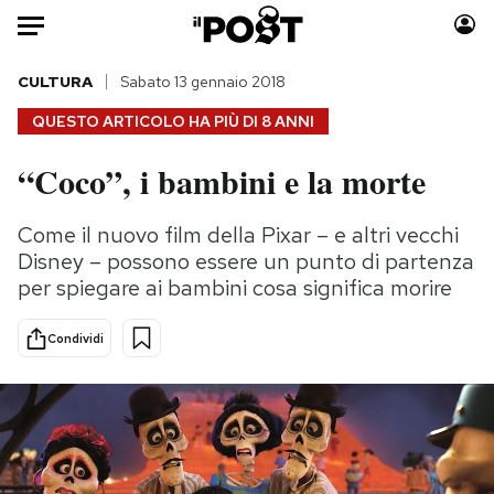
Auto
CULTURA
Sabato 13 gennaio 2018
QUESTO ARTICOLO HA PIÙ DI
8 ANNI
HOME
“Coco”, i bambini e la morte
Italia
Moda
Mondo
Libri
Come il nuovo film della Pixar – e altri vecchi
Politica
Consumismi
Disney – possono essere un punto di partenza
Tecnologia
Storie/Idee
per spiegare ai bambini cosa significa morire
Internet
Ok Boomer!
Condividi
Scienza
Media
Cultura
Europa
Economia
Altrecose
Sport
Mondiali calcio 2026