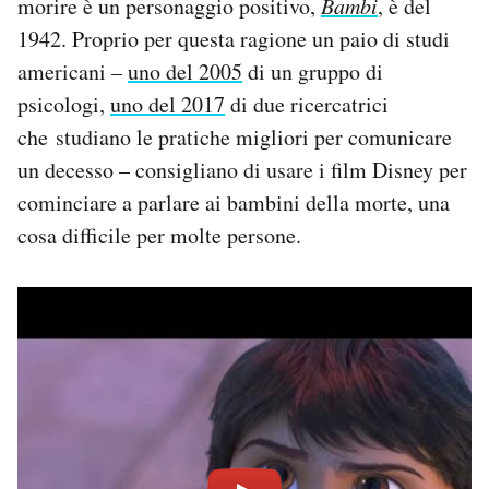
morire è un personaggio positivo,
Bambi
, è del
Notifiche mobile
1942. Proprio per questa ragione un paio di studi
Regala il Post
americani –
uno del 2005
di un gruppo di
Hai bisogno di aiuto?
psicologi,
uno del 2017
di due ricercatrici
Esci
che studiano le pratiche migliori per comunicare
un decesso – consigliano di usare i film Disney per
cominciare a parlare ai bambini della morte, una
cosa difficile per molte persone.