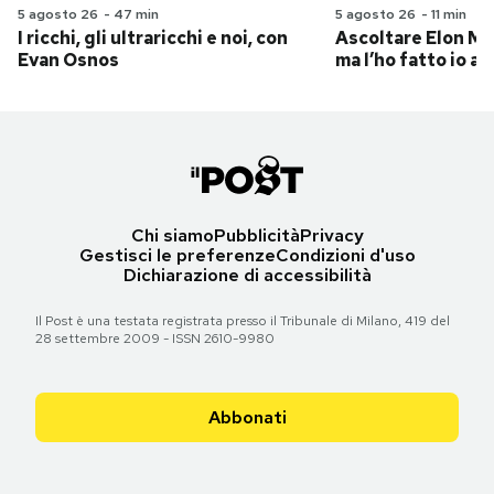
5 agosto 26
-
47 min
5 agosto 26
-
11 min
I ricchi, gli ultraricchi e noi, con
Ascoltare Elon Mus
Evan Osnos
ma l’ho fatto io al
Chi siamo
Pubblicità
Privacy
Gestisci le preferenze
Condizioni d'uso
Dichiarazione di accessibilità
Il Post è una testata registrata presso il Tribunale di Milano, 419 del
28 settembre 2009 - ISSN 2610-9980
Abbonati