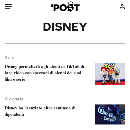
Auto
DISNEY
HOME
Italia
Moda
Mondo
Libri
9 ore fa
Politica
Consumismi
Disney permetterà agli utenti di TikTok di
fare video con spezzoni di alcuni dei suoi
Tecnologia
Storie/Idee
film e serie
Internet
Ok Boomer!
Scienza
Media
Cultura
Europa
15 giorni fa
Disney ha licenziato altre centinaia di
Economia
Altrecose
dipendenti
Sport
Mondiali calcio 2026