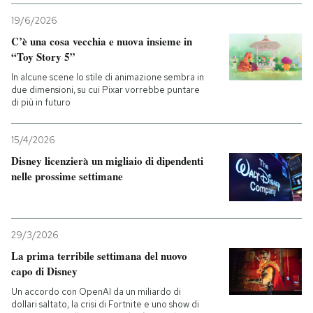
19/6/2026
PODCAST
C’è una cosa vecchia e nuova insieme in
“Toy Story 5”
NEWSLETTER
In alcune scene lo stile di animazione sembra in
due dimensioni, su cui Pixar vorrebbe puntare
di più in futuro
I MIEI PREFERITI
15/4/2026
Disney licenzierà un migliaio di dipendenti
SHOP
nelle prossime settimane
CALENDARIO
29/3/2026
La prima terribile settimana del nuovo
AREA PERSONALE
capo di Disney
Entra
Un accordo con OpenAI da un miliardo di
dollari saltato, la crisi di Fortnite e uno show di