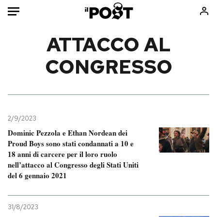
Auto
ATTACCO AL
CONGRESSO
HOME
Italia
Moda
Mondo
Libri
Politica
Consumismi
2/9/2023
Tecnologia
Storie/Idee
Dominic Pezzola e Ethan Nordean dei
Internet
Ok Boomer!
Proud Boys sono stati condannati a 10 e
Scienza
Media
18 anni di carcere per il loro ruolo
nell’attacco al Congresso degli Stati Uniti
Cultura
Europa
del 6 gennaio 2021
Economia
Altrecose
Sport
Mondiali calcio 2026
31/8/2023