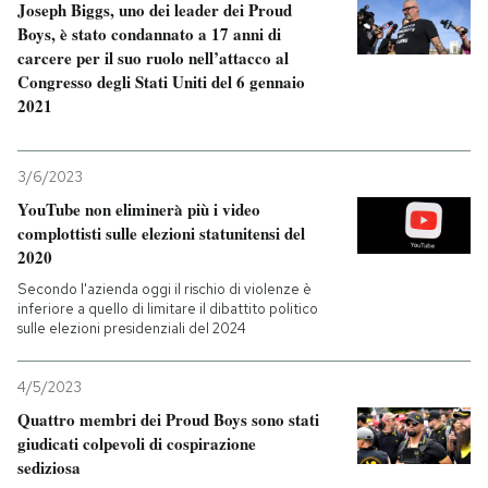
Joseph Biggs, uno dei leader dei Proud
Boys, è stato condannato a 17 anni di
PODCAST
carcere per il suo ruolo nell’attacco al
Congresso degli Stati Uniti del 6 gennaio
2021
NEWSLETTER
3/6/2023
I MIEI PREFERITI
YouTube non eliminerà più i video
complottisti sulle elezioni statunitensi del
2020
SHOP
Secondo l'azienda oggi il rischio di violenze è
inferiore a quello di limitare il dibattito politico
sulle elezioni presidenziali del 2024
CALENDARIO
4/5/2023
AREA PERSONALE
Quattro membri dei Proud Boys sono stati
giudicati colpevoli di cospirazione
Entra
sediziosa