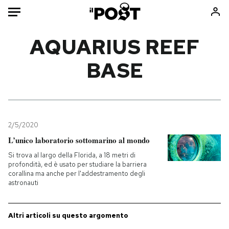
Auto
AQUARIUS REEF
BASE
HOME
Italia
Moda
Mondo
Libri
Politica
Consumismi
2/5/2020
Tecnologia
Storie/Idee
L’unico laboratorio sottomarino al mondo
Internet
Ok Boomer!
Si trova al largo della Florida, a 18 metri di
Scienza
Media
profondità, ed è usato per studiare la barriera
corallina ma anche per l'addestramento degli
Cultura
Europa
astronauti
Economia
Altrecose
Sport
Mondiali calcio 2026
Altri articoli su questo argomento