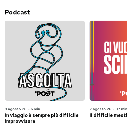
Podcast
9 agosto 26
-
6 min
7 agosto 26
-
37 min
In viaggio è sempre più difficile
Il difficile mestie
improvvisare