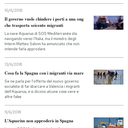
10/6/2018
PODCAST
Il governo vuole chiudere i porti a una ong
che trasporta seicento migranti
NEWSLETTER
La nave Aquarius di SOS Mediterranée sta
navigando verso l'Italia, ma il ministro degli
Interni Matteo Salvini ha annunciato che non
intende farla approdare
I MIEI PREFERITI
13/6/2018
SHOP
Cosa fa la Spagna con i migranti via mare
Se ne parla per l'offerta del nuovo governo
socialista di far sbarcare a Valencia i migranti
CALENDARIO
dell'Aquarius, e si dicono alcune cose vere e
altre false
AREA PERSONALE
11/6/2018
Entra
L’Aquarius non approderà in Spagna