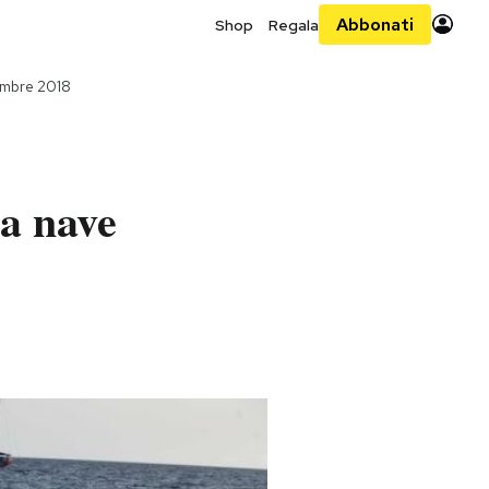
Abbonati
Shop
Regala
embre 2018
la nave