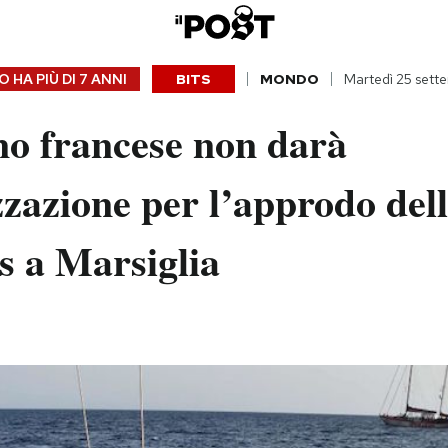
 HA PIÙ DI
7 ANNI
BITS
MONDO
Martedì 25 sett
no francese non darà
zzazione per l’approdo del
s a Marsiglia