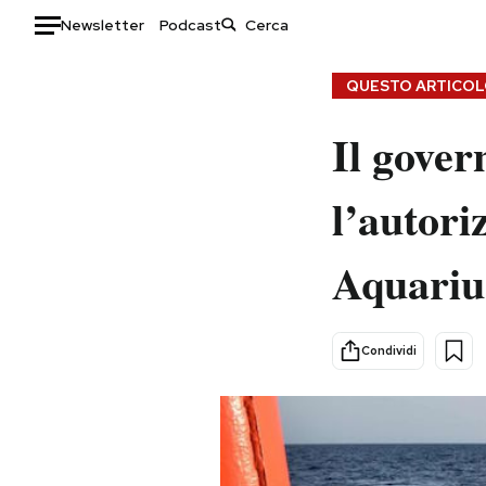
Newsletter
Podcast
Auto
QUESTO ARTICOLO
HOME
Il gover
Italia
Moda
l’autori
Mondo
Libri
Politica
Consumismi
Aquariu
Tecnologia
Storie/Idee
Internet
Ok Boomer!
Scienza
Media
Condividi
Cultura
Europa
Economia
Altrecose
Sport
Mondiali calcio 2026