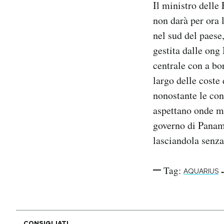
Il ministro delle
Notifiche mobile
non darà per ora 
Regala il Post
nel sud del paese
Hai bisogno di aiuto?
Esci
gestita dalle ong
centrale con a bo
largo delle coste
nonostante le con
aspettano onde mo
governo di Pana
lasciandola senza
Tag:
-
AQUARIUS
CONSIGLIATI