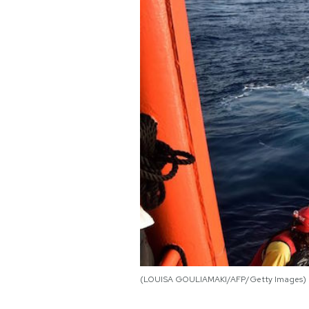
PODCAST
NEWSLETTER
I MIEI PREFERITI
SHOP
CALENDARIO
AREA PERSONALE
(LOUISA GOULIAMAKI/AFP/Getty Images)
Area Personale
Newsletter