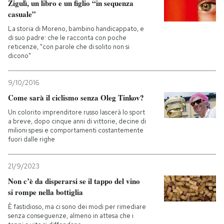
Zigulì, un libro e un figlio “in sequenza
casuale”
La storia di Moreno, bambino handicappato, e
di suo padre: che le racconta con poche
reticenze, "con parole che di solito non si
dicono"
9/10/2016
Come sarà il ciclismo senza Oleg Tinkov?
Un colorito imprenditore russo lascerà lo sport
a breve, dopo cinque anni di vittorie, decine di
milioni spesi e comportamenti costantemente
fuori dalle righe
21/9/2023
Non c’è da disperarsi se il tappo del vino
si rompe nella bottiglia
È fastidioso, ma ci sono dei modi per rimediare
senza conseguenze, almeno in attesa che i