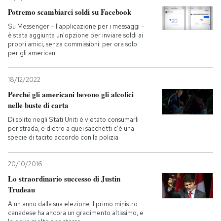
Potremo scambiarci soldi su Facebook
PODCAST
Su Messenger – l'applicazione per i messaggi –
è stata aggiunta un'opzione per inviare soldi ai
propri amici, senza commissioni: per ora solo
NEWSLETTER
per gli americani
18/12/2022
I MIEI PREFERITI
Perché gli americani bevono gli alcolici
nelle buste di carta
SHOP
Di solito negli Stati Uniti è vietato consumarli
per strada, e dietro a quei sacchetti c'è una
specie di tacito accordo con la polizia
CALENDARIO
20/10/2016
Lo straordinario successo di Justin
AREA PERSONALE
Trudeau
Entra
A un anno dalla sua elezione il primo ministro
canadese ha ancora un gradimento altissimo, e