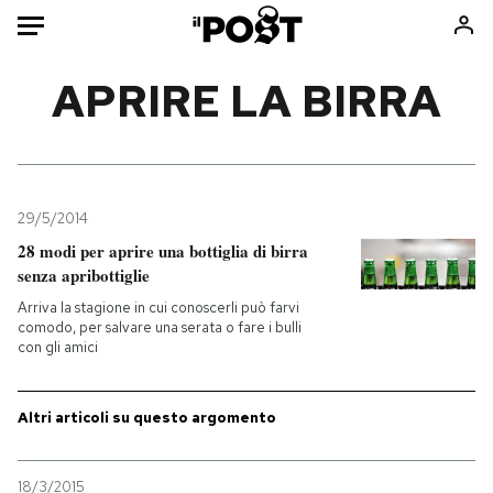
Auto
APRIRE LA BIRRA
HOME
Italia
Moda
Mondo
Libri
29/5/2014
Politica
Consumismi
28 modi per aprire una bottiglia di birra
senza apribottiglie
Tecnologia
Storie/Idee
Arriva la stagione in cui conoscerli può farvi
Internet
Ok Boomer!
comodo, per salvare una serata o fare i bulli
Scienza
Media
con gli amici
Cultura
Europa
Economia
Altrecose
Altri articoli su questo argomento
Sport
Mondiali calcio 2026
18/3/2015