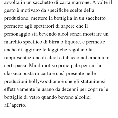
avvolta in un sacchetto di carta marrone. A volte il
Notifiche mobile
gesto è motivato da specifiche scelte della
Regala il Post
produzione: mettere la bottiglia in un sacchetto
Hai bisogno di aiuto?
permette agli spettatori di sapere che il
Esci
personaggio sta bevendo alcol senza mostrare un
marchio specifico di birra o liquore, e permette
anche di aggirare le leggi che regolano la
rappresentazione di alcol e tabacco nel cinema in
certi paesi. Ma il motivo principale per cui la
classica busta di carta è così presente nelle
produzioni hollywoodiane è che gli statunitensi
effettivamente le usano da decenni per coprire le
bottiglie di vetro quando bevono alcolici
all’aperto.