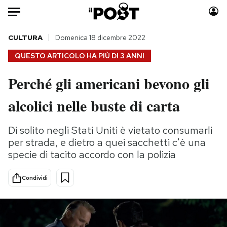
Auto
CULTURA
Domenica 18 dicembre 2022
QUESTO ARTICOLO HA PIÙ DI
3 ANNI
HOME
Perché gli americani bevono gli
Italia
Moda
alcolici nelle buste di carta
Mondo
Libri
Politica
Consumismi
Di solito negli Stati Uniti è vietato consumarli
Tecnologia
Storie/Idee
per strada, e dietro a quei sacchetti c'è una
Internet
Ok Boomer!
specie di tacito accordo con la polizia
Scienza
Media
Cultura
Europa
Condividi
Economia
Altrecose
Sport
Mondiali calcio 2026