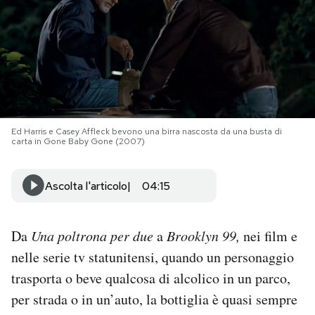
PODCAST
NEWSLETTER
I MIEI PREFERITI
Ed Harris e Casey Affleck bevono una birra nascosta da una busta di
carta in Gone Baby Gone (2007)
SHOP
Ascolta l'articolo
04:15
CALENDARIO
Da
Una poltrona per due
a
Brooklyn 99,
nei film e
nelle serie tv statunitensi, quando un personaggio
AREA PERSONALE
trasporta o beve qualcosa di alcolico in un parco,
Area Personale
per strada o in un’auto, la bottiglia è quasi sempre
Newsletter