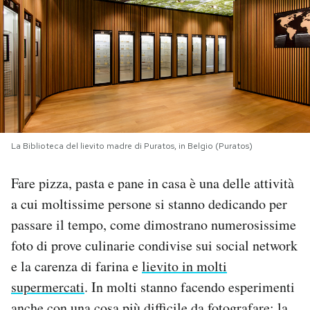
PODCAST
NEWSLETTER
I MIEI PREFERITI
La Biblioteca del lievito madre di Puratos, in Belgio (Puratos)
SHOP
Fare pizza, pasta e pane in casa è una delle attività
a cui moltissime persone si stanno dedicando per
CALENDARIO
passare il tempo, come dimostrano numerosissime
foto di prove culinarie condivise sui social network
AREA PERSONALE
e la carenza di farina e
lievito in molti
supermercati
. In molti stanno facendo esperimenti
Area Personale
Newsletter
anche con una cosa più difficile da fotografare: la