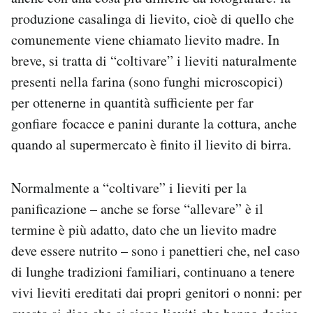
Notifiche mobile
produzione casalinga di lievito, cioè di quello che
Regala il Post
comunemente viene chiamato lievito madre. In
Hai bisogno di aiuto?
breve, si tratta di “coltivare” i lieviti naturalmente
Esci
presenti nella farina (sono funghi microscopici)
per ottenerne in quantità sufficiente per far
gonfiare focacce e panini durante la cottura, anche
quando al supermercato è finito il lievito di birra.
Normalmente a “coltivare” i lieviti per la
panificazione – anche se forse “allevare” è il
termine è più adatto, dato che un lievito madre
deve essere nutrito – sono i panettieri che, nel caso
di lunghe tradizioni familiari, continuano a tenere
vivi lieviti ereditati dai propri genitori o nonni: per