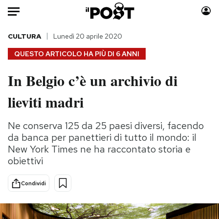
Auto
CULTURA
Lunedì 20 aprile 2020
QUESTO ARTICOLO HA PIÙ DI
6 ANNI
HOME
In Belgio c’è un archivio di
Italia
Moda
lieviti madri
Mondo
Libri
Politica
Consumismi
Ne conserva 125 da 25 paesi diversi, facendo
Tecnologia
Storie/Idee
da banca per panettieri di tutto il mondo: il
Internet
Ok Boomer!
New York Times ne ha raccontato storia e
Scienza
Media
obiettivi
Cultura
Europa
Economia
Altrecose
Condividi
Sport
Mondiali calcio 2026