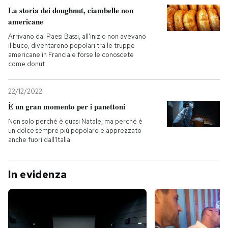
La storia dei doughnut, ciambelle non
americane
PODCAST
Arrivano dai Paesi Bassi, all'inizio non avevano
il buco, diventarono popolari tra le truppe
NEWSLETTER
americane in Francia e forse le conoscete
come donut
I MIEI PREFERITI
22/12/2022
È un gran momento per i panettoni
SHOP
Non solo perché è quasi Natale, ma perché è
un dolce sempre più popolare e apprezzato
anche fuori dall'Italia
CALENDARIO
In evidenza
AREA PERSONALE
Entra