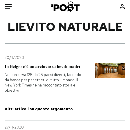
Auto
LIEVITO NATURALE
HOME
Italia
Moda
Mondo
Libri
20/4/2020
Politica
Consumismi
In Belgio c’è un archivio di lieviti madri
Tecnologia
Storie/Idee
Ne conserva 125 da 25 paesi diversi, facendo
da banca per panettieri di tutto il mondo: il
Internet
Ok Boomer!
New York Times ne ha raccontato storia e
Scienza
Media
obiettivi
Cultura
Europa
Economia
Altrecose
Altri articoli su questo argomento
Sport
Mondiali calcio 2026
27/11/2020