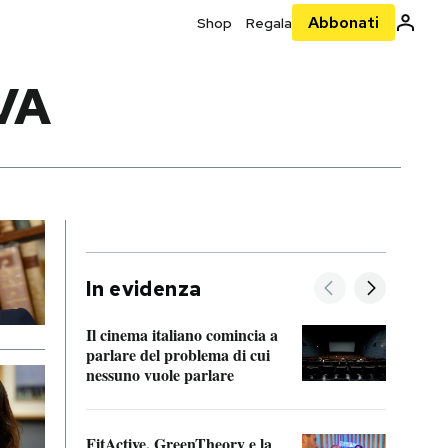
Abbonati
Shop
Regala
VA
In evidenza
Il cinema italiano comincia a
A cos
parlare del problema di cui
nessuno vuole parlare
Cosa 
FitActive, GreenTheory e la