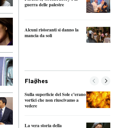
“Odis
guerra delle palestre
Che s
strum
Alcuni ristoranti si danno la
mancia da soli
Fla
hes
Sulla superficie del Sole c’erano
Il fi
vortici che non riuscivamo a
facen
vedere
dentr
La vera storia della
Il vi