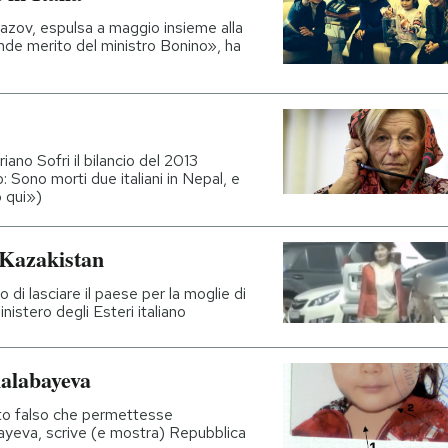
azov, espulsa a maggio insieme alla
rande merito del ministro Bonino», ha
riano Sofri il bilancio del 2013
 Sono morti due italiani in Nepal, e
o qui»)
 Kazakistan
o di lasciare il paese per la moglie di
nistero degli Esteri italiano
halabayeva
to falso che permettesse
abayeva, scrive (e mostra) Repubblica