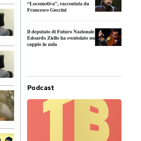
“Locomotiva”, raccontata da
inseg
Francesco Guccini
Khers
Il deputato di Futuro Nazionale
La pl
Edoardo Ziello ha sventolato un
da P
cappio in aula
Podcast