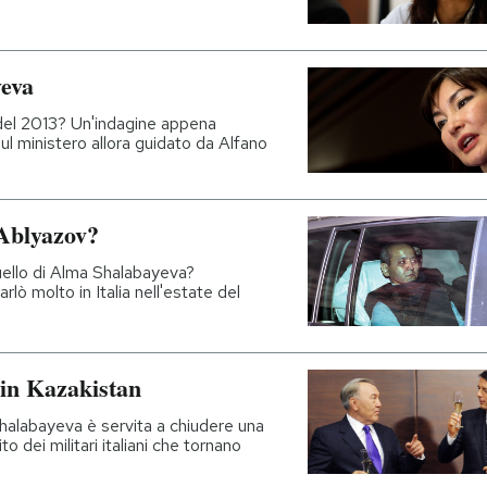
yeva
e del 2013? Un'indagine appena
ul ministero allora guidato da Alfano
 Ablyazov?
ello di Alma Shalabayeva?
rlò molto in Italia nell'estate del
 in Kazakistan
 Shalabayeva è servita a chiudere una
to dei militari italiani che tornano