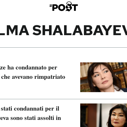
LMA SHALABAYE
nze ha condannato per
i che avevano rimpatriato
 stati condannati per il
va sono stati assolti in