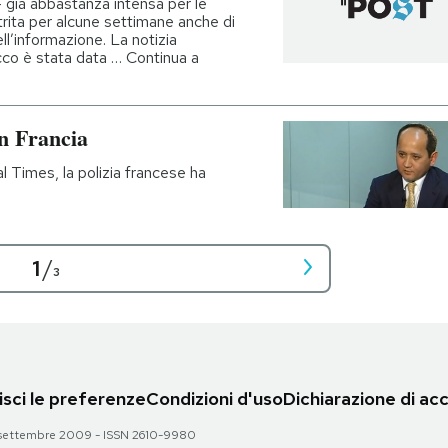
 già abbastanza intensa per le
trita per alcune settimane anche di
l’informazione. La notizia
occo è stata data … Continua a
in Francia
l Times, la polizia francese ha
1
/
3
sci le preferenze
Condizioni d'uso
Dichiarazione di acc
 28 settembre 2009 - ISSN 2610-9980