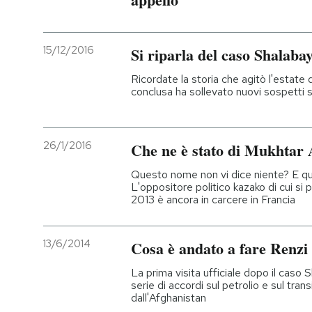
PODCAST
15/12/2016
Si riparla del caso Shalaba
NEWSLETTER
Ricordate la storia che agitò l'estat
conclusa ha sollevato nuovi sospetti s
I MIEI PREFERITI
26/1/2016
Che ne è stato di Mukhtar
SHOP
Questo nome non vi dice niente? E qu
L'oppositore politico kazako di cui si pa
2013 è ancora in carcere in Francia
CALENDARIO
13/6/2014
Cosa è andato a fare Renzi
AREA PERSONALE
La prima visita ufficiale dopo il caso
serie di accordi sul petrolio e sul transi
Entra
dall'Afghanistan