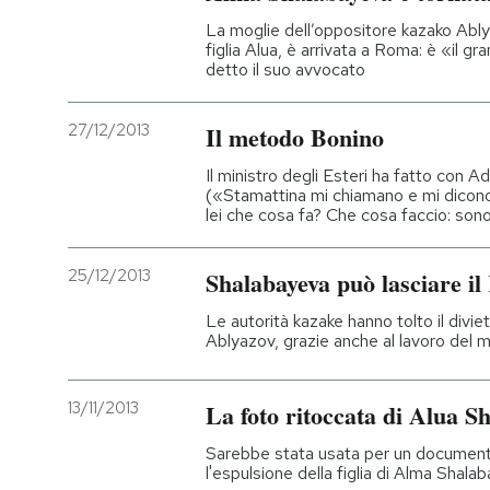
La moglie dell’oppositore kazako Ably
figlia Alua, è arrivata a Roma: è «il g
detto il suo avvocato
27/12/2013
Il metodo Bonino
Il ministro degli Esteri ha fatto con Ad
(«Stamattina mi chiamano e mi dicono:
lei che cosa fa? Che cosa faccio: son
25/12/2013
Shalabayeva può lasciare il
Le autorità kazake hanno tolto il diviet
Ablyazov, grazie anche al lavoro del mi
13/11/2013
La foto ritoccata di Alua S
Sarebbe stata usata per un documen
l'espulsione della figlia di Alma Shal