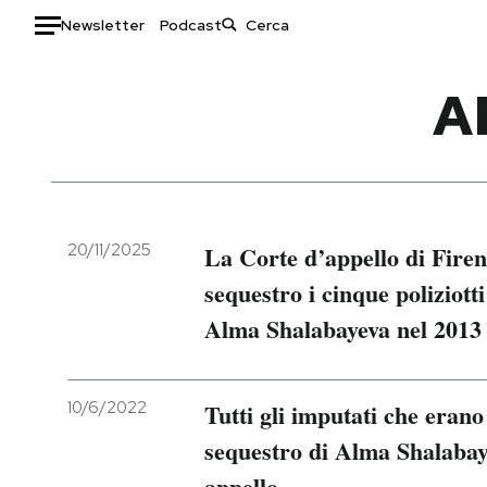
Newsletter
Podcast
Auto
A
HOME
Italia
Moda
Mondo
Libri
Politica
Consumismi
20/11/2025
La Corte d’appello di Fire
Tecnologia
Storie/Idee
sequestro i cinque poliziott
Internet
Ok Boomer!
Alma Shalabayeva nel 2013
Scienza
Media
Cultura
Europa
Economia
Altrecose
10/6/2022
Tutti gli imputati che erano
Sport
Mondiali calcio 2026
sequestro di Alma Shalabaye
appello