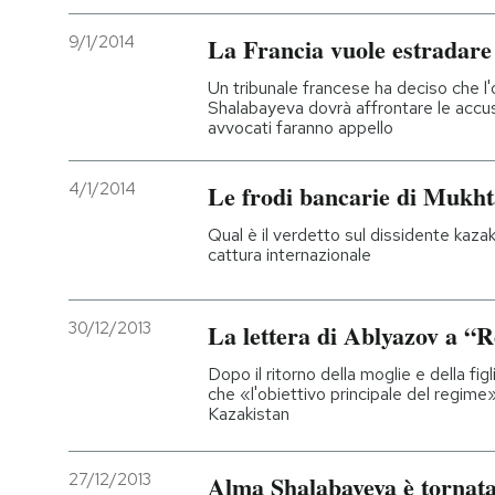
9/1/2014
La Francia vuole estradare
Un tribunale francese ha deciso che l
Shalabayeva dovrà affrontare le accuse
avvocati faranno appello
4/1/2014
Le frodi bancarie di Mukh
Qual è il verdetto sul dissidente kaza
cattura internazionale
30/12/2013
La lettera di Ablyazov a “
Dopo il ritorno della moglie e della figl
che «l'obiettivo principale del regime»
Kazakistan
27/12/2013
Alma Shalabayeva è tornata 