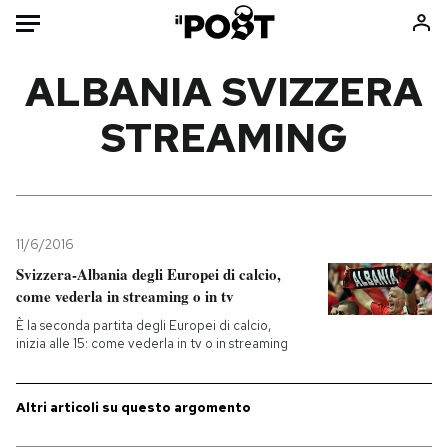
Auto
ALBANIA SVIZZERA
STREAMING
HOME
Italia
Moda
Mondo
Libri
Politica
Consumismi
11/6/2016
Tecnologia
Storie/Idee
Svizzera-Albania degli Europei di calcio,
Internet
Ok Boomer!
come vederla in streaming o in tv
Scienza
Media
È la seconda partita degli Europei di calcio,
Cultura
Europa
inizia alle 15: come vederla in tv o in streaming
Economia
Altrecose
Sport
Mondiali calcio 2026
Altri articoli su questo argomento