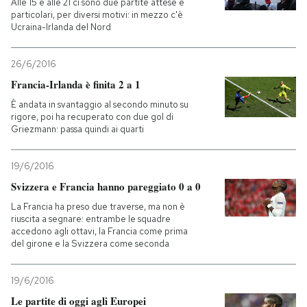
Alle 15 e alle 21 ci sono due partite attese e
particolari, per diversi motivi: in mezzo c'è
Ucraina-Irlanda del Nord
26/6/2016
Francia-Irlanda è finita 2 a 1
È andata in svantaggio al secondo minuto su
rigore, poi ha recuperato con due gol di
Griezmann: passa quindi ai quarti
19/6/2016
Svizzera e Francia hanno pareggiato 0 a 0
La Francia ha preso due traverse, ma non è
riuscita a segnare: entrambe le squadre
accedono agli ottavi, la Francia come prima
del girone e la Svizzera come seconda
19/6/2016
Le partite di oggi agli Europei