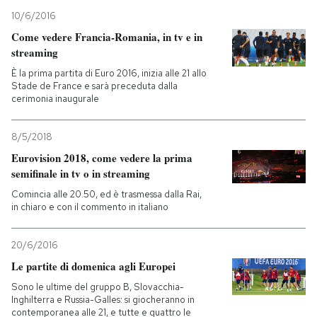
10/6/2016
PODCAST
Come vedere Francia-Romania, in tv e in
streaming
È la prima partita di Euro 2016, inizia alle 21 allo
NEWSLETTER
Stade de France e sarà preceduta dalla
cerimonia inaugurale
I MIEI PREFERITI
8/5/2018
Eurovision 2018, come vedere la prima
SHOP
semifinale in tv o in streaming
Comincia alle 20.50, ed è trasmessa dalla Rai,
in chiaro e con il commento in italiano
CALENDARIO
20/6/2016
AREA PERSONALE
Le partite di domenica agli Europei
Sono le ultime del gruppo B, Slovacchia-
Entra
Inghilterra e Russia-Galles: si giocheranno in
contemporanea alle 21, e tutte e quattro le