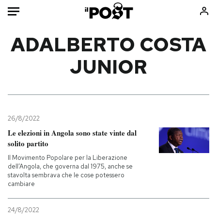
Auto
ADALBERTO COSTA
JUNIOR
HOME
Italia
Moda
Mondo
Libri
Politica
Consumismi
26/8/2022
Tecnologia
Storie/Idee
Le elezioni in Angola sono state vinte dal
Internet
Ok Boomer!
solito partito
Scienza
Media
Il Movimento Popolare per la Liberazione
Cultura
Europa
dell’Angola, che governa dal 1975, anche se
stavolta sembrava che le cose potessero
Economia
Altrecose
cambiare
Sport
Mondiali calcio 2026
24/8/2022