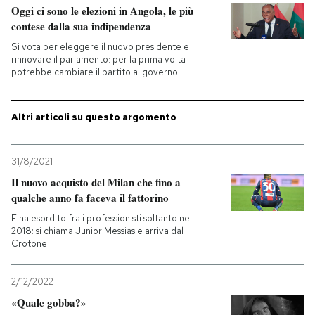
Oggi ci sono le elezioni in Angola, le più
contese dalla sua indipendenza
PODCAST
Si vota per eleggere il nuovo presidente e
rinnovare il parlamento: per la prima volta
potrebbe cambiare il partito al governo
NEWSLETTER
Altri articoli su questo argomento
I MIEI PREFERITI
31/8/2021
SHOP
Il nuovo acquisto del Milan che fino a
qualche anno fa faceva il fattorino
CALENDARIO
E ha esordito fra i professionisti soltanto nel
2018: si chiama Junior Messias e arriva dal
Crotone
AREA PERSONALE
2/12/2022
Entra
«Quale gobba?»