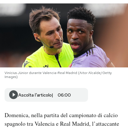
PODCAST
NEWSLETTER
I MIEI PREFERITI
SHOP
Vinícius Júnior durante Valencia-Real Madrid (Aitor Alcalde/Getty
Images)
CALENDARIO
Ascolta l'articolo
06:00
AREA PERSONALE
Domenica, nella partita del campionato di calcio
Area Personale
spagnolo tra Valencia e Real Madrid, l’attaccante
Newsletter