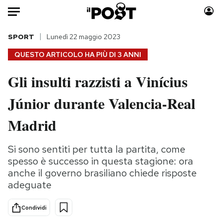
Auto
SPORT
Lunedì 22 maggio 2023
QUESTO ARTICOLO HA PIÙ DI
3 ANNI
HOME
Gli insulti razzisti a Vinícius
Italia
Moda
Júnior durante Valencia-Real
Mondo
Libri
Politica
Consumismi
Madrid
Tecnologia
Storie/Idee
Internet
Ok Boomer!
Si sono sentiti per tutta la partita, come
Scienza
Media
spesso è successo in questa stagione: ora
Cultura
Europa
anche il governo brasiliano chiede risposte
adeguate
Economia
Altrecose
Sport
Mondiali calcio 2026
Condividi