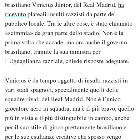
brasiliano Vinícius Júnior, del Real Madrid,
ha
Notifiche mobile
ricevuto
plateali insulti razzisti da parte del
Regala il Post
Hai bisogno di aiuto?
pubblico locale. Tra le altre cose, è stato chiamato
Esci
«scimmia» da gran parte dello stadio. Non è la
prima volta che accade, ma ora anche il governo
brasiliano, tramite la sua ministra per
l’Uguaglianza razziale, chiede risposte adeguate.
Vinícius è da tempo oggetto di insulti razzisti in
vari stadi spagnoli, specialmente quelli delle
squadre rivali del Real Madrid. Non è l’unico
giocatore nero in squadra, ma è il più bravo, quello
più in vista e il più distinguibile in campo, anche
per il suo stile di gioco prettamente brasiliano e
per le sue esultanze creative che spesso vengo