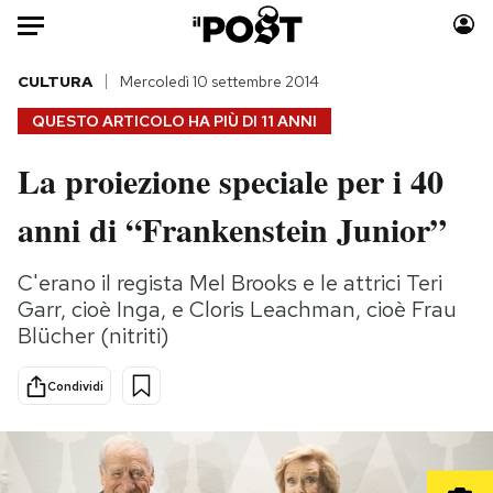
Auto
CULTURA
Mercoledì 10 settembre 2014
QUESTO ARTICOLO HA PIÙ DI
11 ANNI
HOME
La proiezione speciale per i 40
Italia
Moda
anni di “Frankenstein Junior”
Mondo
Libri
Politica
Consumismi
C'erano il regista Mel Brooks e le attrici Teri
Tecnologia
Storie/Idee
Garr, cioè Inga, e Cloris Leachman, cioè Frau
Internet
Ok Boomer!
Blücher (nitriti)
Scienza
Media
Cultura
Europa
Condividi
Economia
Altrecose
Sport
Mondiali calcio 2026