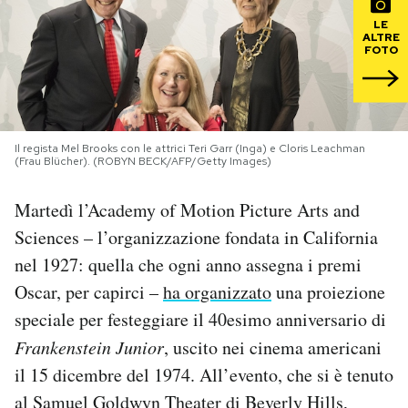
LE
PODCAST
ALTRE
FOTO
NEWSLETTER
Il regista Mel Brooks con le attrici Teri Garr (Inga) e Cloris Leachman
I MIEI PREFERITI
(Frau Blücher). (ROBYN BECK/AFP/Getty Images)
Martedì l’Academy of Motion Picture Arts and
SHOP
Sciences – l’organizzazione fondata in California
nel 1927: quella che ogni anno assegna i premi
CALENDARIO
Oscar, per capirci –
ha organizzato
una proiezione
speciale per festeggiare il 40esimo anniversario di
AREA PERSONALE
Frankenstein Junior
, uscito nei cinema americani
il 15 dicembre del 1974. All’evento, che si è tenuto
Area Personale
al Samuel Goldwyn Theater di Beverly Hills,
Newsletter