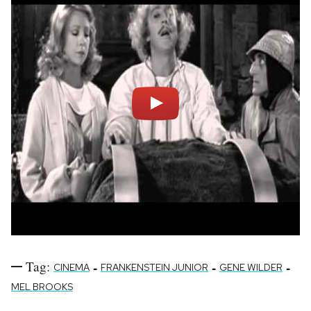
Tag:
-
-
-
CINEMA
FRANKENSTEIN JUNIOR
GENE WILDER
MEL BROOKS