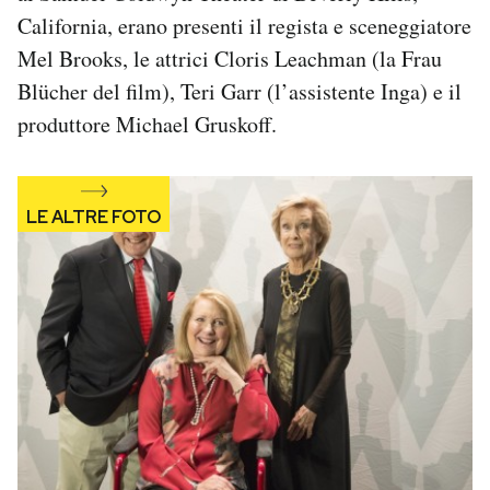
Notifiche mobile
California, erano presenti il regista e sceneggiatore
Regala il Post
Mel Brooks, le attrici Cloris Leachman (la Frau
Hai bisogno di aiuto?
Blücher del film), Teri Garr (l’assistente Inga) e il
Esci
produttore Michael Gruskoff.