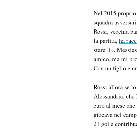
Nel 2015 proprio 
squadra avversaria
Rossi, vecchia ba
la partita,
ha racc
stare lì». Messia
amico, ma mi prop
Con un figlio e u
Rossi allora se l
Alessandria, che 
euro al mese che 
giocava nel campi
21 gol e contribu