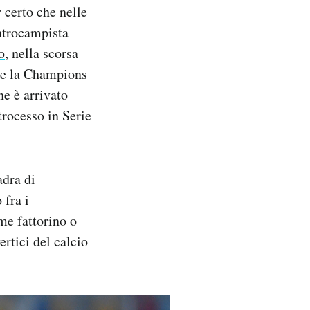
 certo che nelle
entrocampista
o
, nella scorsa
are la Champions
ine è arrivato
trocesso in Serie
adra di
 fra i
me fattorino o
ertici del calcio