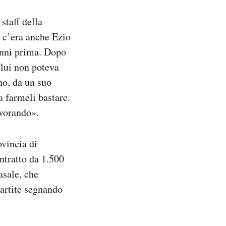
staff della
o c’era anche Ezio
anni prima. Dopo
 lui non poteva
no, da un suo
 farmeli bastare.
avorando».
ovincia di
ntratto da 1.500
asale, che
partite segnando