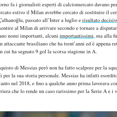
orno fa i giornalisti esperti di calciomercato davano per
rcato estivo il Milan avrebbe cercato di sostituire il c
alhanoğlu, passato all’Inter a luglio e
risultato decisiv
sentire al Milan di arrivare secondo e tornare a disput
ano nomi importanti, alcuni
importantissimi
, ma alla f
n attaccante brasiliano che ha trent’anni ed è appena re
n cui ha segnato 9 gol la scorsa stagione in A.
cquisto di Messias però non ha fatto scalpore per la squ
 per la sua storia personale. Messias ha infatti esordito
ltanto nel 2018, e fino a qualche anno prima lavorava co
iera che lo rende un caso rarissimo per la Serie A e i v