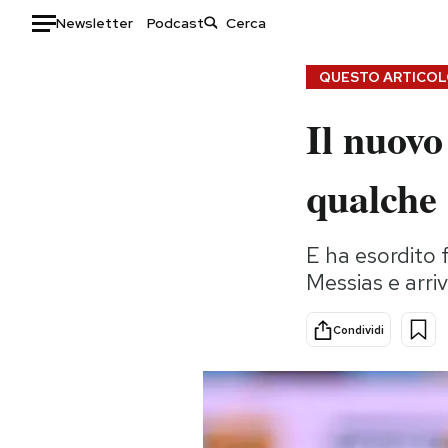
Newsletter
Podcast
Auto
QUESTO ARTICOLO
Il nuovo
HOME
Italia
Moda
qualche 
Mondo
Libri
Politica
Consumismi
E ha esordito f
Tecnologia
Storie/Idee
Messias e arri
Internet
Ok Boomer!
Scienza
Media
Condividi
Cultura
Europa
Economia
Altrecose
Sport
Mondiali calcio 2026