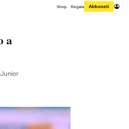
Abbonati
Shop
Regala
o a
 Junior