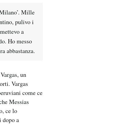
 Milano’. Mille
ntino, pulivo i
rimettevo a
ido. Ho messo
era abbastanza.
 Vargas, un
orti. Vargas
 peruviani come ce
ì che Messias
o, ce lo
 dopo a