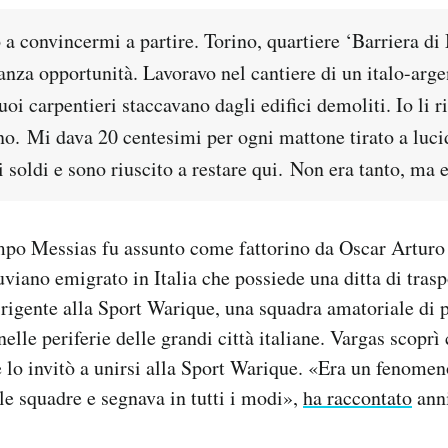
 a convincermi a partire. Torino, quartiere ‘Barriera di
anza opportunità. Lavoravo nel cantiere di un italo-arge
uoi carpentieri staccavano dagli edifici demoliti. Io li 
no. Mi dava 20 centesimi per ogni mattone tirato a luc
i soldi e sono riuscito a restare qui. Non era tanto, ma 
po Messias fu assunto come fattorino da Oscar Arturo
viano emigrato in Italia che possiede una ditta di trasp
irigente alla Sport Warique, una squadra amatoriale di
elle periferie delle grandi città italiane. Vargas scopr
e lo invitò a unirsi alla Sport Warique. «Era un fenomen
 le squadre e segnava in tutti i modi»,
ha raccontato
anni