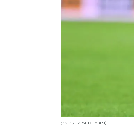
PODCAST
NEWSLETTER
I MIEI PREFERITI
SHOP
CALENDARIO
AREA PERSONALE
Area Personale
(ANSA / CARMELO IMBESI)
Newsletter