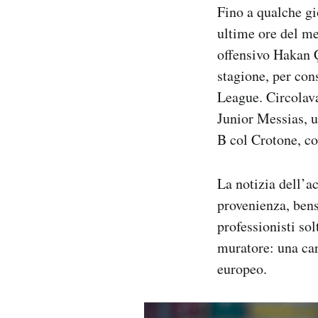
Fino a qualche gi
Notifiche mobile
Regala il Post
ultime ore del me
Hai bisogno di aiuto?
offensivo Hakan Ç
Esci
stagione, per con
League. Circolav
Junior Messias, u
B col Crotone, co
La notizia dell’a
provenienza, bensì
professionisti so
muratore: una carr
europeo.