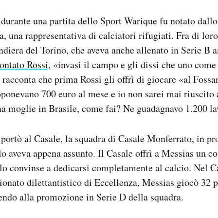
durante una partita dello Sport Warique fu notato dallo 
, una rappresentativa di calciatori rifugiati. Fra di lor
ndiera del Torino, che aveva anche allenato in Serie B 
ontato Rossi
, «invasi il campo e gli dissi che uno come
s racconta che prima Rossi gli offrì di giocare «al Fossa
onevano 700 euro al mese e io non sarei mai riuscito a
na moglie in Brasile, come fai? Ne guadagnavo 1.200 l
o portò al Casale, la squadra di Casale Monferrato, in pr
lo aveva appena assunto. Il Casale offrì a Messias un co
lo convinse a dedicarsi completamente al calcio. Nel C
onato dilettantistico di Eccellenza, Messias giocò 32 
endo alla promozione in Serie D della squadra.