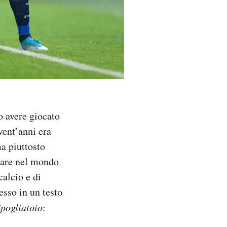
o avere giocato
vent’anni era
ma piuttosto
trare nel mondo
calcio e di
tesso in un testo
pogliatoio
: