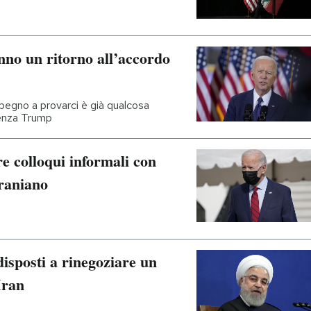
anno un ritorno all’accordo
impegno a provarci è già qualcosa
denza Trump
are colloqui informali con
iraniano
 disposti a rinegoziare un
Iran