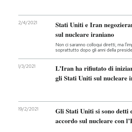
PODCAST
2/4/2021
Stati Uniti e Iran negozier
NEWSLETTER
sul nucleare iraniano
Non ci saranno colloqui diretti, ma l'
soprattutto dopo gli anni della presi
I MIEI PREFERITI
1/3/2021
L’Iran ha rifiutato di inizi
SHOP
gli Stati Uniti sul nucleare 
CALENDARIO
AREA PERSONALE
19/2/2021
Gli Stati Uniti si sono detti
accordo sul nucleare con l’
Entra