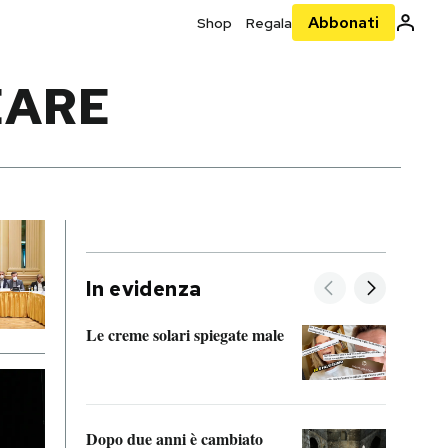
Abbonati
Shop
Regala
EARE
In evidenza
Le creme solari spiegate male
FitAc
guerr
Dopo due anni è cambiato
A cos