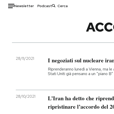
Newsletter
Podcast
Auto
ACC
HOME
Italia
Moda
Mondo
Libri
Politica
Consumismi
28/11/2021
I negoziati sul nucleare ira
Tecnologia
Storie/Idee
Riprenderanno lunedì a Vienna, ma le 
Internet
Ok Boomer!
Stati Uniti già pensano a un “piano B”
Scienza
Media
Cultura
Europa
Economia
Altrecose
28/10/2021
L’Iran ha detto che riprend
Sport
Mondiali calcio 2026
ripristinare l’accordo del 2