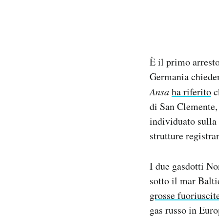
È il primo arrest
Germania chiederà
Ansa
ha riferito
c
di San Clemente, 
individuato sulla
strutture registran
I due gasdotti N
sotto il mar Balt
grosse fuoriuscit
gas russo in Euro