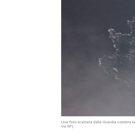
PODCAST
NEWSLETTER
I MIEI PREFERITI
SHOP
CALENDARIO
AREA PERSONALE
Una foto scattata dalla Guardia costiera 
Area Personale
via AP)
Newsletter