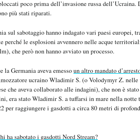
loccati poco prima dell’invasione russa dell’Ucraina. 
o più stati riparati.
ia sul sabotaggio hanno indagato vari paesi europei, tr
e perché le esplosioni avvennero nelle acque territoria
m), che però non hanno avviato un processo.
re la Germania aveva emesso
un altro mandato d’arrest
mozzatore ucraino Wladimir S. (o Volodymyr Z. nelle t
ese che aveva collaborato alle indagini), che non è stato
i, era stato Wladimir S. a tuffarsi in mare nella notte tr
2 per raggiungere i gasdotti a circa 80 metri di profond
hi ha sabotato i gasdotti Nord Stream?