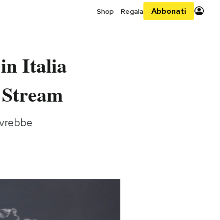
Abbonati
Shop
Regala
in Italia
d Stream
avrebbe