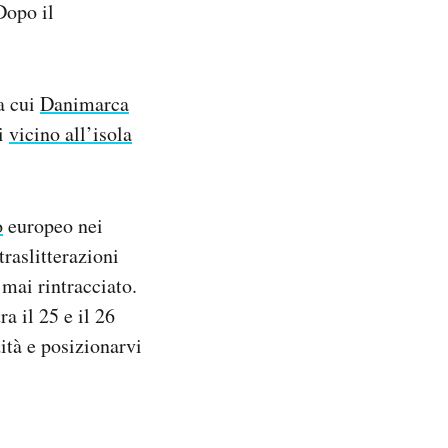
Dopo il
a cui
Danimarca
li
vicino all’isola
o
europeo nei
raslitterazioni
 mai rintracciato.
a il 25 e il 26
ità e posizionarvi