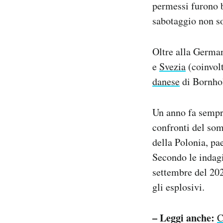
permessi furono b
sabotaggio non son
Oltre alla German
e
Svezia
(coinvolt
danese
di Bornhol
Un anno fa semp
confronti del som
della Polonia, pa
Secondo le indagin
settembre del 202
gli esplosivi.
– Leggi anche:
C