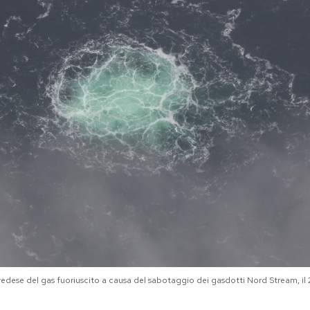
svedese del gas fuoriuscito a causa del sabotaggio dei gasdotti Nord Stream, 