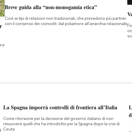
Breve guida alla “non-monogamia etica”
Ve
Cioè ai tipi di relazioni non tradizionali, che prevedono più partner
con il consenso dei coinvolti: dal poliamore all'anarchia relazionale
r
Fo
ci
sc
ura
La Spagna imporrà controlli di frontiera all’Italia
L
d
Come ritorsione per la decisione del governo italiano di non
rimuovere quelli che ha introdotto per la Spagna dopo la crisi di
Ceuta
a