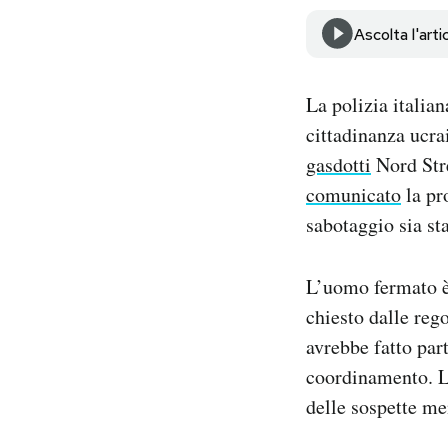
Notifiche mobile
Ascolta l'arti
Regala il Post
Hai bisogno di aiuto?
Esci
La polizia italia
cittadinanza ucra
gasdotti
Nord Str
comunicato
la pr
sabotaggio sia st
L’uomo fermato è 
chiesto dalle reg
avrebbe fatto par
coordinamento. La
delle sospette me