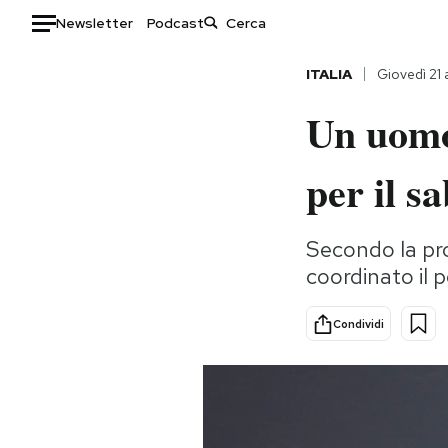
Newsletter
Podcast
Auto
ITALIA
Giovedì 21
Un uomo 
HOME
Italia
Moda
per il s
Mondo
Libri
Politica
Consumismi
Secondo la pr
Tecnologia
Storie/Idee
coordinato il 
Internet
Ok Boomer!
Scienza
Media
Condividi
Cultura
Europa
Economia
Altrecose
Sport
Mondiali calcio 2026