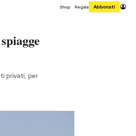
Abbonati
Shop
Regala
 spiagge
i privati, per