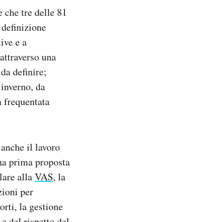
e che tre delle 81
 definizione
tive e a
 attraverso una
da definire;
’inverno, da
a frequentata
 anche il lavoro
Una prima proposta
lare alla
VAS
, la
zioni per
orti, la gestione
 e del rispetto del