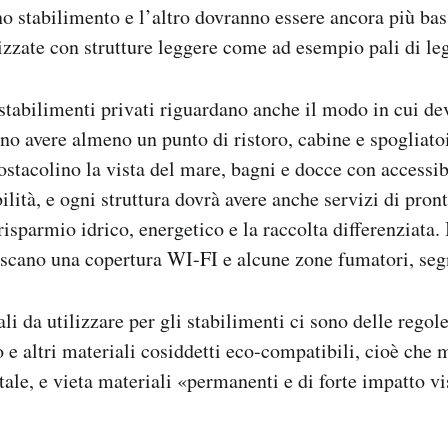
no stabilimento e l’altro dovranno essere ancora più bas
lizzate con strutture leggere come ad esempio pali di le
 stabilimenti privati riguardano anche il modo in cui d
nno avere almeno un punto di ristoro, cabine e spogliatoi
stacolino la vista del mare, bagni e docce con accessibi
ilità, e ogni struttura dovrà avere anche servizi di pron
 risparmio idrico, energetico e la raccolta differenziata.
scano una copertura WI-FI e alcune zone fumatori, seg
i da utilizzare per gli stabilimenti ci sono delle regole
no e altri materiali cosiddetti eco-compatibili, cioè ch
ale, e vieta materiali «permanenti e di forte impatto vi