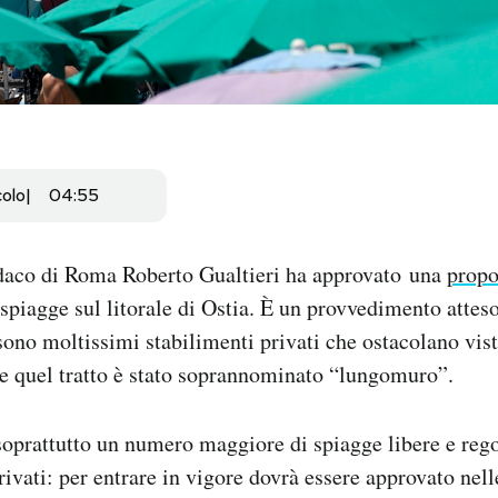
colo
04:55
ndaco di Roma Roberto Gualtieri ha approvato una
propo
spiagge sul litorale di Ostia. È un provvedimento attes
 sono moltissimi stabilimenti privati che ostacolano vist
e quel tratto è stato soprannominato “lungomuro”.
soprattutto un numero maggiore di spiagge libere e rego
privati: per entrare in vigore dovrà essere approvato nel