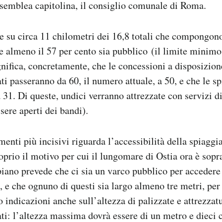
semblea capitolina, il consiglio comunale di Roma.
ne su circa 11 chilometri dei 16,8 totali che compongono
e almeno il 57 per cento sia pubblico (il limite minim
gnifica, concretamente, che le concessioni a disposizion
ti passeranno da 60, il numero attuale, a 50, e che le s
 31. Di queste, undici verranno attrezzate con servizi di
sere aperti dei bandi).
enti più incisivi riguarda l’accessibilità della spiaggia
proprio il motivo per cui il lungomare di Ostia ora è so
iano prevede che ci sia un varco pubblico per accedere
 e che ognuno di questi sia largo almeno tre metri, per 
o indicazioni anche sull’altezza di palizzate e attrezzat
ati: l’altezza massima dovrà essere di un metro e dieci c