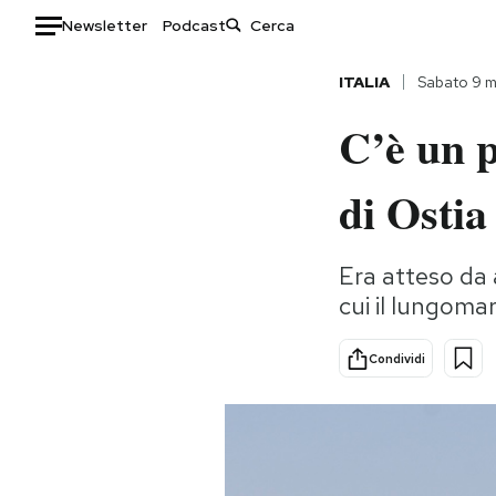
Newsletter
Podcast
Auto
ITALIA
Sabato 9 
C’è un p
HOME
Italia
Moda
di Osti
Mondo
Libri
Politica
Consumismi
Era atteso da a
Tecnologia
Storie/Idee
cui il lungom
Internet
Ok Boomer!
Scienza
Media
Condividi
Cultura
Europa
Economia
Altrecose
Sport
Mondiali calcio 2026