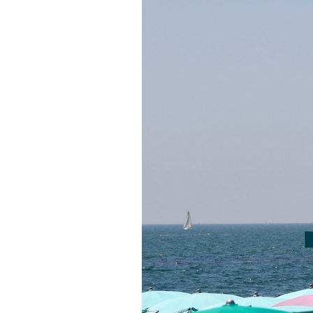
PODCAST
NEWSLETTER
I MIEI PREFERITI
SHOP
CALENDARIO
AREA PERSONALE
Area Personale
Newsletter