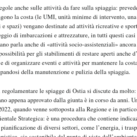
egole anche sulle attività da fare sulla spiaggia: preved
ono la costa (le UMI, unità minime di intervento, una
i e spazi) vengano destinate ad attività ricreative e spor
eggio di imbarcazioni e attrezzature, in tutti questi casi
ano parla anche di «attività socio-assistenziali» ancora 
possibilità per gli stabilimenti di restare aperti anche d
 e di organizzare eventi e attività per mantenere la cost
upandosi della manutenzione e pulizia della spiaggia.
i regolamentare le spiagge di Ostia si discute da molto:
iano appena approvato dalla giunta è in corso da anni. 
2022, quando venne sottoposta alla Regione e in partico
ntale Strategica: è una procedura che contiene indica
 pianificazione di diversi settori, come l’energia, i trasp
banistica, sia sostenibile dal punto di vista dell’ambiente