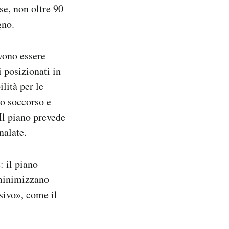
se, non oltre 90
gno.
evono essere
 posizionati in
lità per le
to soccorso e
 Il piano prevede
nalate.
: il piano
e minimizzano
sivo», come il