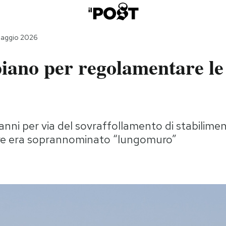
maggio 2026
iano per regolamentare le
a
nni per via del sovraffollamento di stabiliment
are era soprannominato “lungomuro”