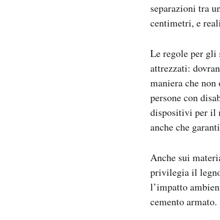
separazioni tra u
centimetri, e rea
Le regole per gli
attrezzati: dovra
maniera che non o
persone con disab
dispositivi per il
anche che garanti
Anche sui material
privilegia il leg
l’impatto ambient
cemento armato.