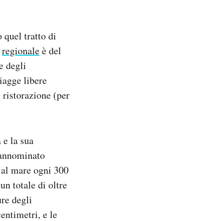
 quel tratto di
o
regionale
è del
e degli
piagge libere
 ristorazione (per
 e la sua
prannominato
 al mare ogni 300
un totale di oltre
ure degli
entimetri, e le