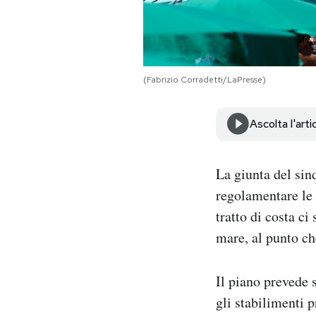
Notifiche mobile
Regala il Post
Hai bisogno di aiuto?
Esci
(Fabrizio Corradetti/LaPresse)
Ascolta l'arti
La giunta del si
regolamentare le 
tratto di costa ci
mare, al punto ch
Il piano prevede 
gli stabilimenti 