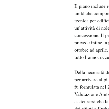
Il piano include r
unità che compong
tecnica per edific
un’attività di nol
concessione. Il pi
prevede infine la 
ottobre ad aprile,
tutto l’anno, occ
Della necessità d
per arrivare al p
fu formulata nel 
Valutazione Ambie
assicurarsi che la
dei rifiuti o l’ur