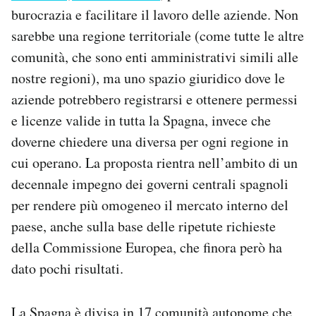
Notifiche mobile
burocrazia e facilitare il lavoro delle aziende. Non
Regala il Post
sarebbe una regione territoriale (come tutte le altre
Hai bisogno di aiuto?
comunità, che sono enti amministrativi simili alle
Esci
nostre regioni), ma uno spazio giuridico dove le
aziende potrebbero registrarsi e ottenere permessi
e licenze valide in tutta la Spagna, invece che
doverne chiedere una diversa per ogni regione in
cui operano. La proposta rientra nell’ambito di un
decennale impegno dei governi centrali spagnoli
per rendere più omogeneo il mercato interno del
paese, anche sulla base delle ripetute richieste
della Commissione Europea, che finora però ha
dato pochi risultati.
La Spagna è divisa in 17 comunità autonome che