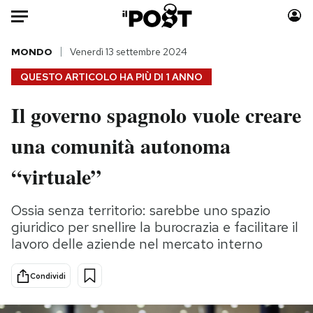
Auto
MONDO
Venerdì 13 settembre 2024
QUESTO ARTICOLO HA PIÙ DI
1 ANNO
HOME
Il governo spagnolo vuole creare
Italia
Moda
una comunità autonoma
Mondo
Libri
Politica
Consumismi
“virtuale”
Tecnologia
Storie/Idee
Internet
Ok Boomer!
Ossia senza territorio: sarebbe uno spazio
Scienza
Media
giuridico per snellire la burocrazia e facilitare il
Cultura
Europa
lavoro delle aziende nel mercato interno
Economia
Altrecose
Condividi
Sport
Mondiali calcio 2026