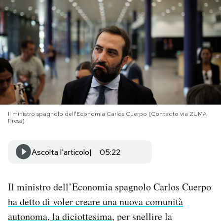
PODCAST
NEWSLETTER
I MIEI PREFERITI
Il ministro spagnolo dell'Economia Carlos Cuerpo (Contacto via ZUMA
SHOP
Press)
CALENDARIO
Ascolta l'articolo
05:22
AREA PERSONALE
Il ministro dell’Economia spagnolo Carlos Cuerpo
ha detto di voler creare una nuova comunità
Area Personale
autonoma, la diciottesima
, per snellire la
Newsletter