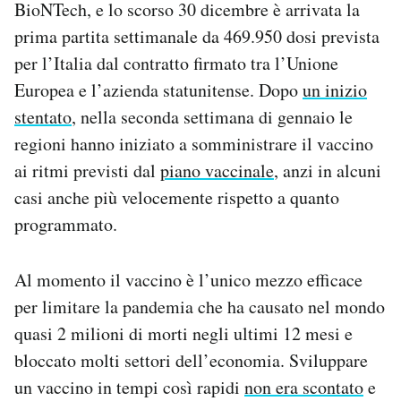
BioNTech, e lo scorso 30 dicembre è arrivata la
Notifiche mobile
prima partita settimanale da 469.950 dosi prevista
Regala il Post
per l’Italia dal contratto firmato tra l’Unione
Hai bisogno di aiuto?
Esci
Europea e l’azienda statunitense. Dopo
un inizio
stentato
, nella seconda settimana di gennaio le
regioni hanno iniziato a somministrare il vaccino
ai ritmi previsti dal
piano vaccinale
, anzi in alcuni
casi anche più velocemente rispetto a quanto
programmato.
Al momento il vaccino è l’unico mezzo efficace
per limitare la pandemia che ha causato nel mondo
quasi 2 milioni di morti negli ultimi 12 mesi e
bloccato molti settori dell’economia. Sviluppare
un vaccino in tempi così rapidi
non era scontato
e