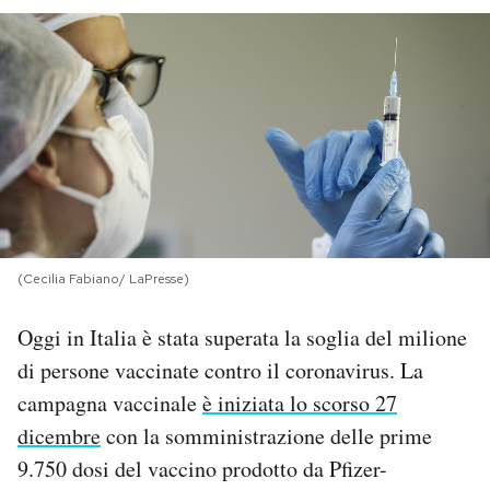
PODCAST
NEWSLETTER
I MIEI PREFERITI
SHOP
(Cecilia Fabiano/ LaPresse)
CALENDARIO
Oggi in Italia è stata superata la soglia del milione
di persone vaccinate contro il coronavirus. La
campagna vaccinale
è iniziata lo scorso 27
AREA PERSONALE
dicembre
con la somministrazione delle prime
Area Personale
9.750 dosi del vaccino prodotto da Pfizer-
Newsletter