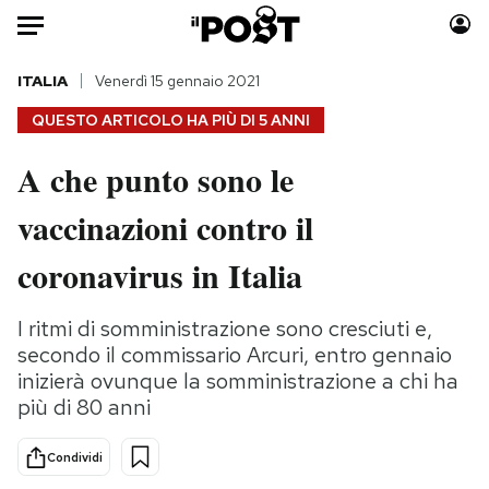
Auto
ITALIA
Venerdì 15 gennaio 2021
QUESTO ARTICOLO HA PIÙ DI
5 ANNI
HOME
A che punto sono le
Italia
Moda
vaccinazioni contro il
Mondo
Libri
Politica
Consumismi
coronavirus in Italia
Tecnologia
Storie/Idee
Internet
Ok Boomer!
I ritmi di somministrazione sono cresciuti e,
Scienza
Media
secondo il commissario Arcuri, entro gennaio
Cultura
Europa
inizierà ovunque la somministrazione a chi ha
più di 80 anni
Economia
Altrecose
Sport
Mondiali calcio 2026
Condividi