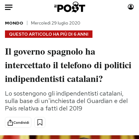
Auto
MONDO
Mercoledì 29 luglio 2020
QUESTO ARTICOLO HA PIÙ DI
6 ANNI
HOME
Il governo spagnolo ha
Italia
Moda
intercettato il telefono di politici
Mondo
Libri
Politica
Consumismi
indipendentisti catalani?
Tecnologia
Storie/Idee
Internet
Ok Boomer!
Lo sostengono gli indipendentisti catalani,
Scienza
Media
sulla base di un'inchiesta del Guardian e del
Cultura
Europa
País relativa a fatti del 2019
Economia
Altrecose
Condividi
Sport
Mondiali calcio 2026