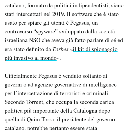
catalano, formato da politici indipendentisti, siano
Notifiche mobile
Regala il Post
stati intercettati nel 2019. Il software che è stato
Hai bisogno di aiuto?
usato per spiare gli utenti è Pegasus, un
Esci
controverso “spyware” sviluppato dalla società
israeliana NSO che aveva già fatto parlare di sé ed
era stato definito da
Forbes
«
il kit di spionaggio
più invasivo al mondo
».
Ufficialmente Pegasus è venduto soltanto ai
governi o ad agenzie governative di intelligence
per l’intercettazione di terroristi e criminali.
Secondo Torrent, che occupa la seconda carica
politica più importante della Catalogna dopo
quella di Quim Torra, il presidente del governo
catalano, potrebbe pertanto essere stata