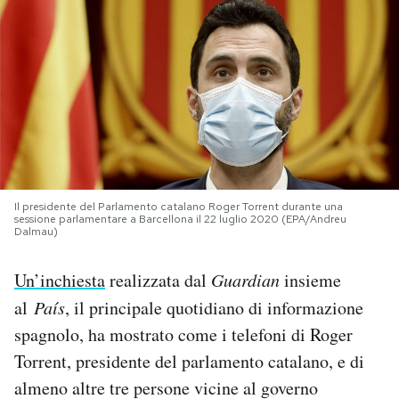
PODCAST
NEWSLETTER
I MIEI PREFERITI
Il presidente del Parlamento catalano Roger Torrent durante una
SHOP
sessione parlamentare a Barcellona il 22 luglio 2020 (EPA/Andreu
Dalmau)
CALENDARIO
Un’inchiesta
realizzata dal
Guardian
insieme
al
País
, il principale quotidiano di informazione
AREA PERSONALE
spagnolo, ha mostrato come i telefoni di Roger
Torrent, presidente del parlamento catalano, e di
Area Personale
almeno altre tre persone vicine al governo
Newsletter