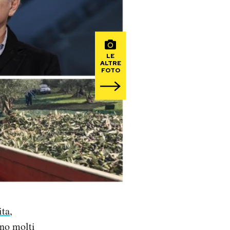
LE
ALTRE
FOTO
ita
,
ono molti