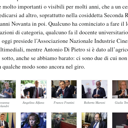
 molto importanti o visibili per molti anni, che a un ce
edicarsi ad altro, soprattutto nella cosiddetta Seconda 
anni Novanta in poi. Qualcuno ha cominciato a fare il l
iazioni di categoria, qualcuno fa il docente universitari
i oggi presiede l’Associazione Nazionale Industrie Cin
timediali, mentre Antonio Di Pietro si è dato all’agrico
ui sotto, anche se abbiamo barato: ci sono due di cui non
n qualche modo sono ancora nel giro.
ovanna
Angelino Alfano
Franco Frattini
Roberto Maroni
Giulio Tr
landri