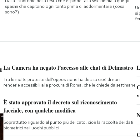
Dalla "sindrome della testa che esplode" alla sexsomnia a quegli
spasmi che capitano ogni tanto prima di addormentarsi (cosa
Un
sono?)
si
fe
ù
La Camera ha negato l’accesso alle chat di Delmastro
L
Tra le molte proteste dell'opposizione ha deciso cioè di non
renderle accessibili alla procura di Roma, che le chiede da settimane
C
v
a
È stato approvato il decreto sul riconoscimento
facciale, con qualche modifica
N
Soprattutto riguardo al punto più delicato, cioè la raccolta dei dati
biometrici nei luoghi pubblici
C