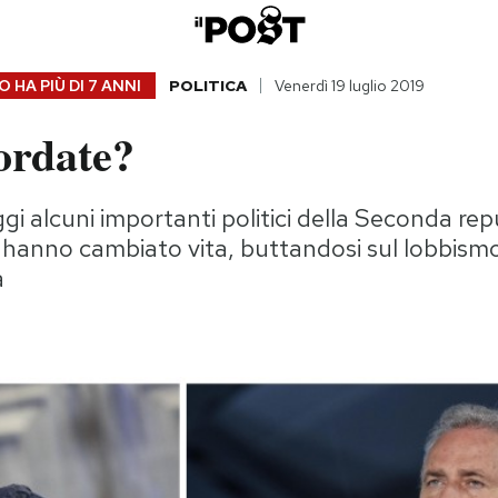
 HA PIÙ DI
7 ANNI
POLITICA
Venerdì 19 luglio 2019
cordate?
i alcuni importanti politici della Seconda rep
 hanno cambiato vita, buttandosi sul lobbism
a