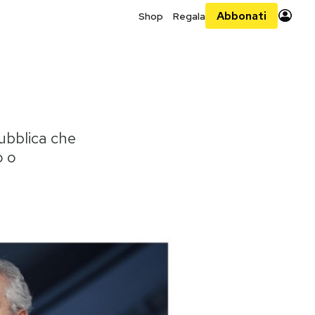
Abbonati
Shop
Regala
ubblica che
o o