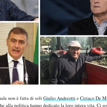
ale non è fatta di soli
Giulio Andreotti
e
Ciriaco De M
he alla politica hanno dedicato la loro intera vita. Ci s