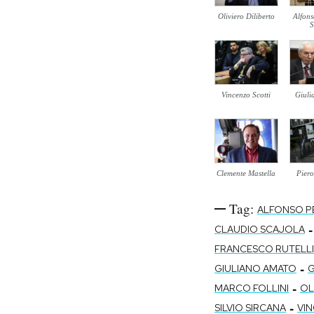
Oliviero Diliberto
Alfon
S
Vincenzo Scotti
Giuli
Clemente Mastella
Pier
Tag:
ALFONSO P
-
CLAUDIO SCAJOLA
FRANCESCO RUTELLI
-
GIULIANO AMATO
G
-
MARCO FOLLINI
OL
-
SILVIO SIRCANA
VI