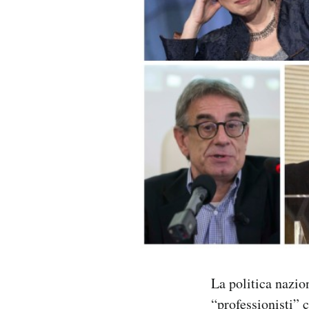
PODCAST
NEWSLETTER
I MIEI PREFERITI
SHOP
CALENDARIO
AREA PERSONALE
La politica nazion
Area Personale
“professionisti” c
Newsletter