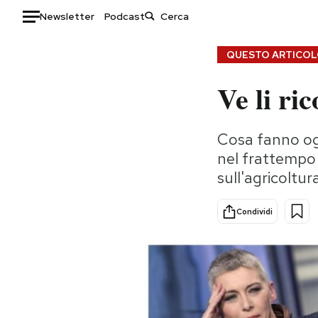
Newsletter
Podcast
Auto
QUESTO ARTICOLO
Ve li ri
HOME
Italia
Moda
Cosa fanno ogg
Mondo
Libri
nel frattempo
Politica
Consumismi
sull'agricoltur
Tecnologia
Storie/Idee
Internet
Ok Boomer!
Condividi
Scienza
Media
Cultura
Europa
Economia
Altrecose
Sport
Mondiali calcio 2026