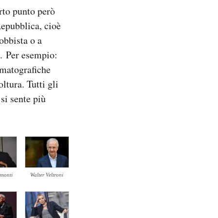
rto punto però
Repubblica, cioè
obbista o a
o. Per esempio:
ematografiche
ltura. Tutti gli
 si sente più
emonti
Walter Veltroni