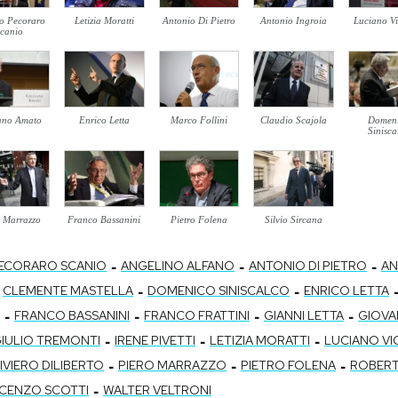
so Pecoraro
Letizia Moratti
Antonio Di Pietro
Antonio Ingroia
Luciano Vi
canio
ano Amato
Enrico Letta
Marco Follini
Claudio Scajola
Domen
Sinisca
o Marrazzo
Franco Bassanini
Pietro Folena
Silvio Sircana
-
-
-
ECORARO SCANIO
ANGELINO ALFANO
ANTONIO DI PIETRO
AN
-
-
CLEMENTE MASTELLA
DOMENICO SINISCALCO
ENRICO LETTA
-
-
-
-
FRANCO BASSANINI
FRANCO FRATTINI
GIANNI LETTA
GIOVA
-
-
-
IULIO TREMONTI
IRENE PIVETTI
LETIZIA MORATTI
LUCIANO V
-
-
-
IVIERO DILIBERTO
PIERO MARRAZZO
PIETRO FOLENA
ROBERT
-
NCENZO SCOTTI
WALTER VELTRONI