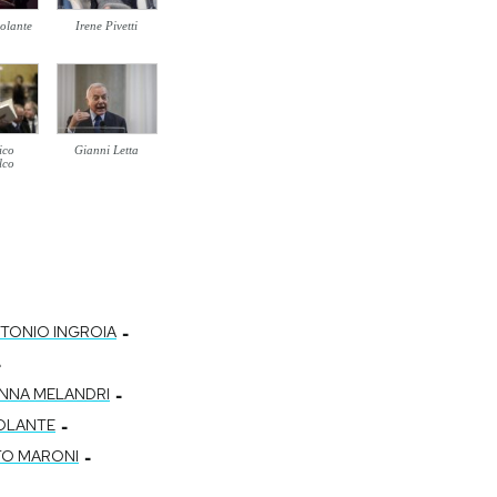
olante
Irene Pivetti
ico
Gianni Letta
lco
-
TONIO INGROIA
-
-
NNA MELANDRI
-
IOLANTE
-
O MARONI