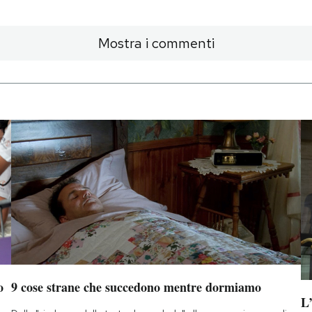
Mostra i commenti
o
9 cose strane che succedono mentre dormiamo
L