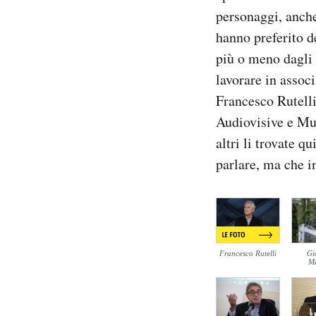
Notifiche mobile
personaggi, anche
Regala il Post
hanno preferito d
Hai bisogno di aiuto?
più o meno dagli 
Esci
lavorare in assoc
Francesco Rutell
Audiovisive e Mul
altri li trovate q
parlare, ma che i
Francesco Rutelli
Gi
Me