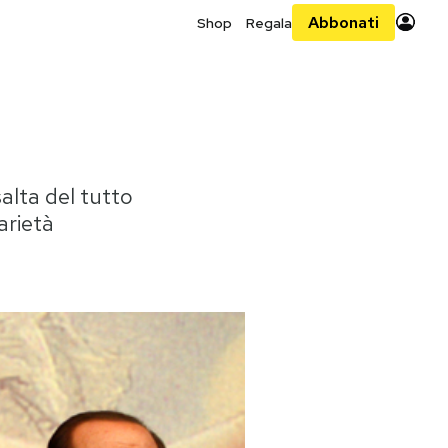
Abbonati
Shop
Regala
salta del tutto
arietà