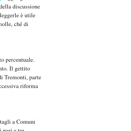
della discussione
leggerle è utile
molle, ché di
to percentuale.
o. Il gettito
di Tremonti, parte
uccessiva riforma
 tagli a Comuni
 pari a tre