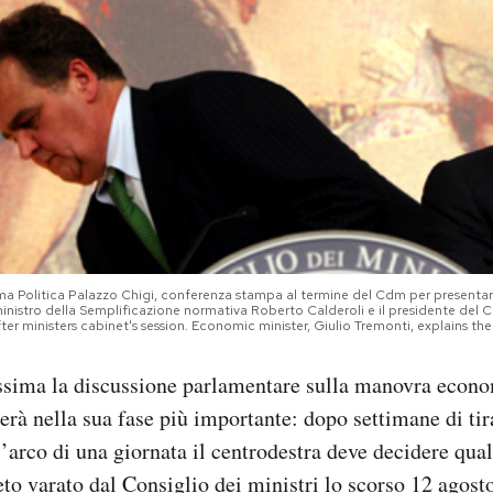
 Politica Palazzo Chigi, conferenza stampa al termine del Cdm per presentare le
ministro della Semplificazione normativa Roberto Calderoli e il presidente del Co
r ministers cabinet's session. Economic minister, Giulio Tremonti, explains the 
ssima la discussione parlamentare sulla manovra econ
rà nella sua fase più importante: dopo settimane di tir
l’arco di una giornata il centrodestra deve decidere qua
eto
varato dal Consiglio dei ministri lo scorso 12 agost