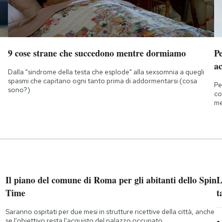
9 cose strane che succedono mentre dormiamo
Pe
ac
Dalla "sindrome della testa che esplode" alla sexsomnia a quegli
spasmi che capitano ogni tanto prima di addormentarsi (cosa
Pe
sono?)
co
me
Il piano del comune di Roma per gli abitanti dello Spin
L
Time
t
Saranno ospitati per due mesi in strutture ricettive della città, anche
se l'obiettivo resta l'acquisto del palazzo occupato