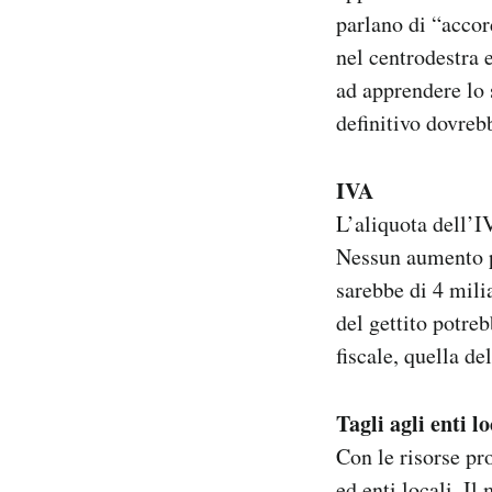
Notifiche mobile
parlano di “accor
Regala il Post
nel centrodestra e
Hai bisogno di aiuto?
ad apprendere lo 
Esci
definitivo dovreb
IVA
L’aliquota dell’I
Nessun aumento pe
sarebbe di 4 mili
del gettito potre
fiscale, quella de
Tagli agli enti lo
Con le risorse pr
ed enti locali. Il