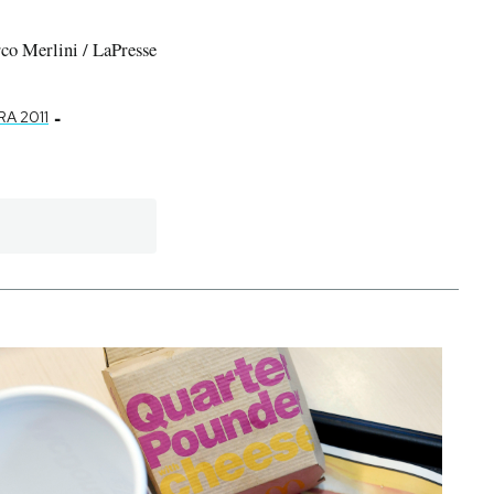
co Merlini / LaPresse
-
A 2011