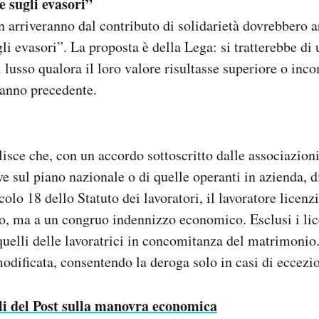
 sugli evasori”
n arriveranno dal contributo di solidarietà dovrebbero a
li evasori”. La proposta è della Lega: si tratterebbe di 
i lusso qualora il loro valore risultasse superiore o inc
’anno precedente.
isce che, con un accordo sottoscritto dalle associazioni
ve sul piano nazionale o di quelle operanti in azienda, 
colo 18 dello Statuto dei lavoratori, il lavoratore licen
gro, ma a un congruo indennizzo economico. Esclusi i li
quelli delle lavoratrici in concomitanza del matrimoni
odificata, consentendo la deroga solo in casi di eccezio
coli del Post sulla manovra economica