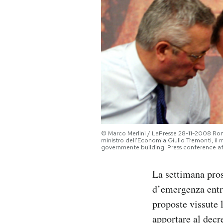
PODCAST
NEWSLETTER
I MIEI PREFERITI
SHOP
© Marco Merlini / LaPresse 28-11-2008 Roma
ministro dell'Economia Giulio Tremonti, il 
governmente building. Press conference afte
CALENDARIO
La settimana pro
AREA PERSONALE
d’emergenza entre
proposte vissute 
Area Personale
apportare al decr
Newsletter