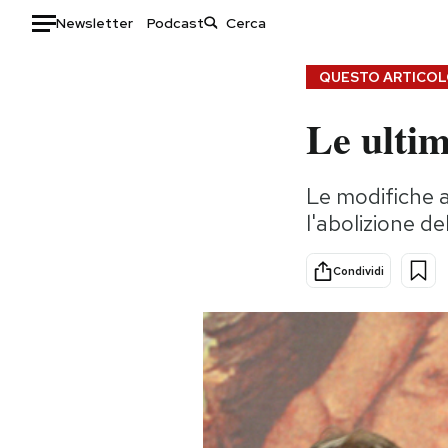
Newsletter
Podcast
Auto
QUESTO ARTICOLO
Le ulti
HOME
Italia
Moda
Le modifiche al
Mondo
Libri
l'abolizione de
Politica
Consumismi
Tecnologia
Storie/Idee
Condividi
Internet
Ok Boomer!
Scienza
Media
Cultura
Europa
Economia
Altrecose
Sport
Mondiali calcio 2026