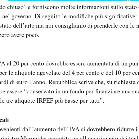
do chiuso” e forniscono molte informazioni sullo stato 
 nel governo. Di seguito le modifiche più significative: 
stato dell’arte ma noi consigliamo di prenderle con le 
bero avere poco.
VA al 20 per cento dovrebbe essere aumentata di un pun
r le aliquote agevolate del 4 per cento e del 10 per cent
ardi di euro l’anno. Repubblica scrive che, su richiesta 
bbe essere “conservato in un fondo per finanziare una s
lle tre aliquote IRPEF più basse per tutti”.
cali
ovenienti dall’aumento dell’IVA si dovrebbero ridurre i
 ministro Maroni ha garantito un alleggerimento dei tagli