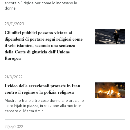
ancora più rigide per come lo indossano le
donne
PODCAST
29/11/2023
NEWSLETTER
Gli uffici pubblici possono vietare ai
dipendenti di portare segni religiosi come
il velo islamico, secondo una sentenza
I MIEI PREFERITI
della Corte di giustizia dell’Unione
Europea
SHOP
21/9/2022
I video delle eccezionali proteste in Iran
CALENDARIO
contro il regime e la polizia religiosa
Mostrano tra le altre cose donne che bruciano
i loro hijab in piazza, in reazione alla morte in
AREA PERSONALE
carcere di Mahsa Amini
Entra
22/5/2022