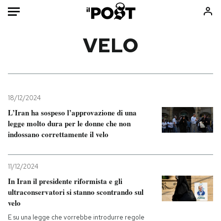
Auto
VELO
HOME
Italia
Moda
Mondo
Libri
18/12/2024
Politica
Consumismi
L’Iran ha sospeso l’approvazione di una
legge molto dura per le donne che non
Tecnologia
Storie/Idee
indossano correttamente il velo
Internet
Ok Boomer!
Scienza
Media
11/12/2024
Cultura
Europa
In Iran il presidente riformista e gli
Economia
Altrecose
ultraconservatori si stanno scontrando sul
Sport
Mondiali calcio 2026
velo
E su una legge che vorrebbe introdurre regole