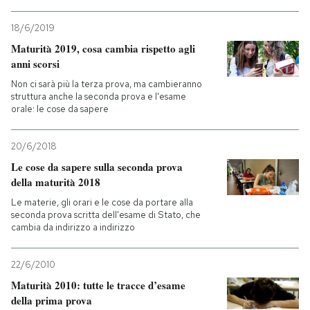
PODCAST
18/6/2019
Maturità 2019, cosa cambia rispetto agli
anni scorsi
NEWSLETTER
Non ci sarà più la terza prova, ma cambieranno
struttura anche la seconda prova e l'esame
orale: le cose da sapere
I MIEI PREFERITI
20/6/2018
SHOP
Le cose da sapere sulla seconda prova
della maturità 2018
Le materie, gli orari e le cose da portare alla
CALENDARIO
seconda prova scritta dell'esame di Stato, che
cambia da indirizzo a indirizzo
AREA PERSONALE
22/6/2010
Maturità 2010: tutte le tracce d’esame
Entra
della prima prova