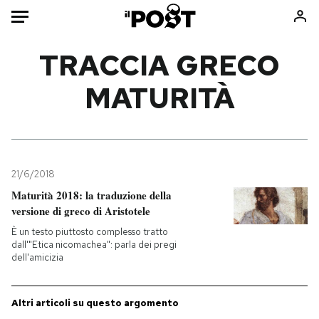
Auto
TRACCIA GRECO
MATURITÀ
HOME
Italia
Moda
Mondo
Libri
Politica
Consumismi
21/6/2018
Tecnologia
Storie/Idee
Maturità 2018: la traduzione della
Internet
Ok Boomer!
versione di greco di Aristotele
Scienza
Media
È un testo piuttosto complesso tratto
Cultura
Europa
dall'"Etica nicomachea": parla dei pregi
dell'amicizia
Economia
Altrecose
Sport
Mondiali calcio 2026
Altri articoli su questo argomento