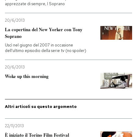
apprezzate di sempre, I Soprano
PODCAST
20/6/2013
La copertina del New Yorker con Tony
NEWSLETTER
Soprano
Uscì nel giugno del 2007 in occasione
dell'ultimo episodio della serie tv (no spoiler)
I MIEI PREFERITI
20/6/2013
SHOP
Woke up this morning
CALENDARIO
Altri articoli su questo argomento
AREA PERSONALE
Entra
22/11/2013
È iniziato il Torino Film Festival