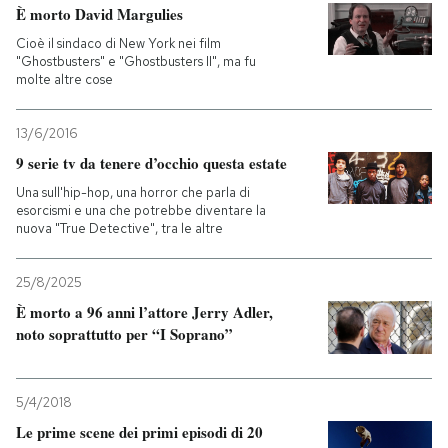
È morto David Margulies
Cioè il sindaco di New York nei film
"Ghostbusters" e "Ghostbusters II", ma fu
molte altre cose
13/6/2016
9 serie tv da tenere d’occhio questa estate
Una sull'hip-hop, una horror che parla di
esorcismi e una che potrebbe diventare la
nuova "True Detective", tra le altre
25/8/2025
È morto a 96 anni l’attore Jerry Adler,
noto soprattutto per “I Soprano”
5/4/2018
Le prime scene dei primi episodi di 20