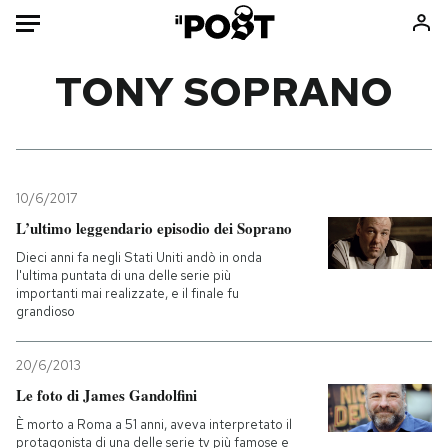
Auto
TONY SOPRANO
HOME
Italia
Moda
Mondo
Libri
10/6/2017
Politica
Consumismi
L’ultimo leggendario episodio dei Soprano
Tecnologia
Storie/Idee
Dieci anni fa negli Stati Uniti andò in onda
l'ultima puntata di una delle serie più
Internet
Ok Boomer!
importanti mai realizzate, e il finale fu
Scienza
Media
grandioso
Cultura
Europa
20/6/2013
Economia
Altrecose
Le foto di James Gandolfini
Sport
Mondiali calcio 2026
È morto a Roma a 51 anni, aveva interpretato il
protagonista di una delle serie tv più famose e