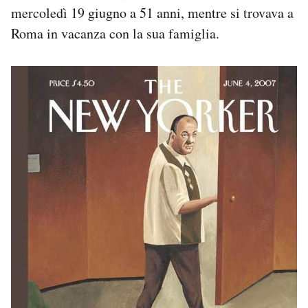
mercoledì 19 giugno a 51 anni, mentre si trovava a
Notifiche mobile
Regala il Post
Roma in vacanza con la sua famiglia.
Hai bisogno di aiuto?
Esci