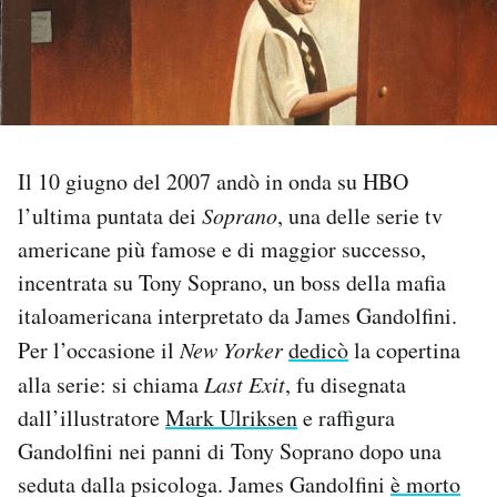
PODCAST
NEWSLETTER
Il 10 giugno del 2007 andò in onda su HBO
I MIEI PREFERITI
l’ultima puntata dei
Soprano
, una delle serie tv
americane più famose e di maggior successo,
SHOP
incentrata su Tony Soprano, un boss della mafia
italoamericana interpretato da James Gandolfini.
CALENDARIO
Per l’occasione il
New Yorker
dedicò
la copertina
alla serie: si chiama
Last Exit
, fu disegnata
AREA PERSONALE
dall’illustratore
Mark Ulriksen
e raffigura
Gandolfini nei panni di Tony Soprano dopo una
Area Personale
seduta dalla psicologa. James Gandolfini
è morto
Newsletter