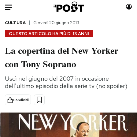
Auto
CULTURA
Giovedì 20 giugno 2013
QUESTO ARTICOLO HA PIÙ DI
13 ANNI
HOME
La copertina del New Yorker
Italia
Moda
con Tony Soprano
Mondo
Libri
Politica
Consumismi
Uscì nel giugno del 2007 in occasione
Tecnologia
Storie/Idee
dell'ultimo episodio della serie tv (no spoiler)
Internet
Ok Boomer!
Scienza
Media
Condividi
Cultura
Europa
Economia
Altrecose
Sport
Mondiali calcio 2026