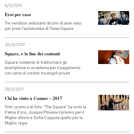
6/5/2010
PODCAST
Eroi per caso
Tre venditori ambulanti dicono di aver visto
per primi l'autobomba di Times Square
NEWSLETTER
30/9/2010
I MIEI PREFERITI
Square, o la fine dei contanti
Square consente di trasformare gli
smartphone in un sistema per il pagamento
SHOP
con carta di credito tra singoli privati
28/5/2017
CALENDARIO
Chi ha vinto a Cannes – 2017
Tutti i premi e le foto: "The Square" ha vinto la
AREA PERSONALE
Palma d'oro, Joaquin Phoenix il premio per il
Miglior attore e Sofia Coppola quello per la
Entra
Miglior regia