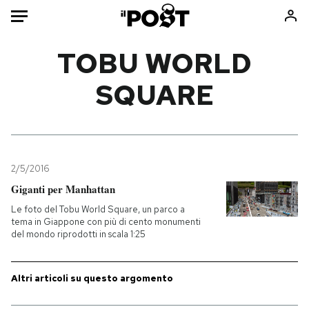
Auto
TOBU WORLD
SQUARE
HOME
Italia
Moda
Mondo
Libri
Politica
Consumismi
2/5/2016
Tecnologia
Storie/Idee
Giganti per Manhattan
Internet
Ok Boomer!
Le foto del Tobu World Square, un parco a
Scienza
Media
tema in Giappone con più di cento monumenti
del mondo riprodotti in scala 1:25
Cultura
Europa
Economia
Altrecose
Sport
Mondiali calcio 2026
Altri articoli su questo argomento