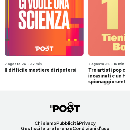
7 agosto 26
-
37 min
7 agosto 26
-
16 min
Il difficile mestiere di ripetersi
Tre artisti pop ch
incasinati e un Hit
spionaggio senti
Chi siamo
Pubblicità
Privacy
Gestisci le preferenze
Condizioni d'uso