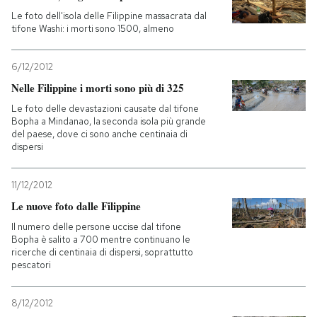
Le foto dell'isola delle Filippine massacrata dal
PODCAST
tifone Washi: i morti sono 1500, almeno
6/12/2012
NEWSLETTER
Nelle Filippine i morti sono più di 325
Le foto delle devastazioni causate dal tifone
Bopha a Mindanao, la seconda isola più grande
I MIEI PREFERITI
del paese, dove ci sono anche centinaia di
dispersi
SHOP
11/12/2012
Le nuove foto dalle Filippine
CALENDARIO
Il numero delle persone uccise dal tifone
Bopha è salito a 700 mentre continuano le
ricerche di centinaia di dispersi, soprattutto
AREA PERSONALE
pescatori
Entra
8/12/2012