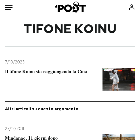
Auto
TIFONE KOINU
HOME
Italia
Moda
Mondo
Libri
7/10/2023
Politica
Consumismi
Il tifone Koinu sta raggiungendo la Cina
Tecnologia
Storie/Idee
Internet
Ok Boomer!
Scienza
Media
Cultura
Europa
Altri articoli su questo argomento
Economia
Altrecose
Sport
Mondiali calcio 2026
27/12/2011
Mindanao, 11 giorni dopo