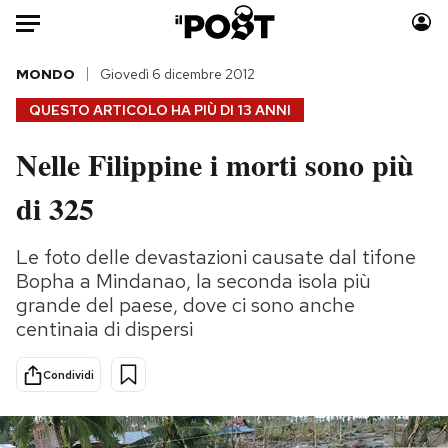
Auto
MONDO
Giovedì 6 dicembre 2012
QUESTO ARTICOLO HA PIÙ DI
13 ANNI
HOME
Nelle Filippine i morti sono più
Italia
Moda
di 325
Mondo
Libri
Politica
Consumismi
Le foto delle devastazioni causate dal tifone
Tecnologia
Storie/Idee
Bopha a Mindanao, la seconda isola più
Internet
Ok Boomer!
grande del paese, dove ci sono anche
Scienza
Media
centinaia di dispersi
Cultura
Europa
Economia
Altrecose
Condividi
Sport
Mondiali calcio 2026