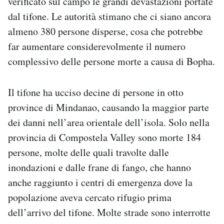
verificato sul campo le grandi devastazioni portate
Notifiche mobile
dal tifone. Le autorità stimano che ci siano ancora
Regala il Post
almeno 380 persone disperse, cosa che potrebbe
Hai bisogno di aiuto?
far aumentare considerevolmente il numero
Esci
complessivo delle persone morte a causa di Bopha.
Il tifone ha ucciso decine di persone in otto
province di Mindanao, causando la maggior parte
dei danni nell’area orientale dell’isola. Solo nella
provincia di Compostela Valley sono morte 184
persone, molte delle quali travolte dalle
inondazioni e dalle frane di fango, che hanno
anche raggiunto i centri di emergenza dove la
popolazione aveva cercato rifugio prima
dell’arrivo del tifone. Molte strade sono interrotte