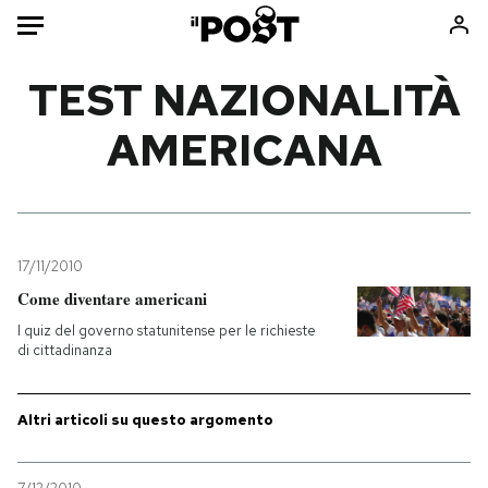
Auto
TEST NAZIONALITÀ
AMERICANA
HOME
Italia
Moda
Mondo
Libri
Politica
Consumismi
17/11/2010
Tecnologia
Storie/Idee
Come diventare americani
Internet
Ok Boomer!
I quiz del governo statunitense per le richieste
Scienza
Media
di cittadinanza
Cultura
Europa
Economia
Altrecose
Altri articoli su questo argomento
Sport
Mondiali calcio 2026