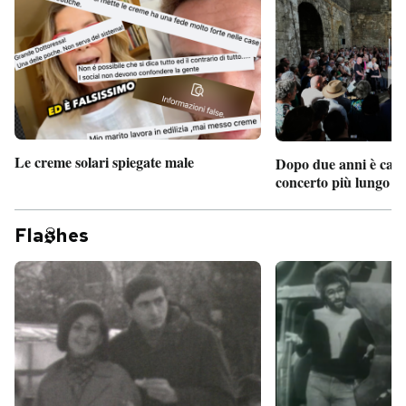
Le creme solari spiegate male
Dopo due anni è camb
concerto più lungo d
Fla
hes