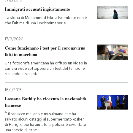
7/12/2010
Immigrati accusati ingiustamente
PODCAST
La storia di Mohammed Fikri a Brembate non è
che l'ultima di una lunghissima serie
NEWSLETTER
17/3/2020
Come funzionano i test per il coronavirus
I MIEI PREFERITI
fatti in macchina
Una fotografa americana ha diffuso un video in
cui la si vede sottoporsi a un test del tampone
SHOP
restando al volante
16/1/2015
CALENDARIO
Lassana Bathily ha ricevuto la nazionalità
francese
AREA PERSONALE
È il ragazzo maliano e musulmano che ha
salvato alcuni ostaggi al supermercato kosher
Entra
di Parigi e poi ha aiutato la polizia: è diventato
una specie di eroe