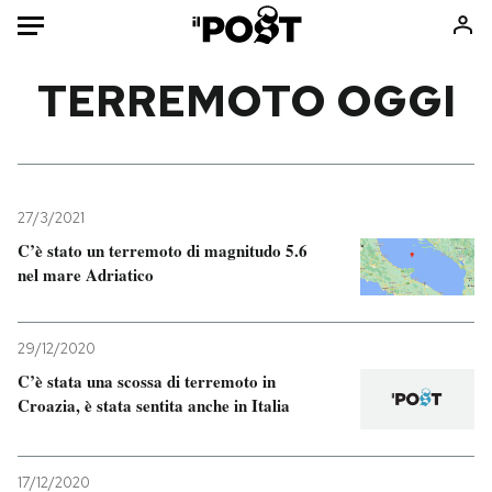
Auto
TERREMOTO OGGI
HOME
Italia
Moda
Mondo
Libri
27/3/2021
Politica
Consumismi
C’è stato un terremoto di magnitudo 5.6
nel mare Adriatico
Tecnologia
Storie/Idee
Internet
Ok Boomer!
Scienza
Media
29/12/2020
Cultura
Europa
C’è stata una scossa di terremoto in
Croazia, è stata sentita anche in Italia
Economia
Altrecose
Sport
Mondiali calcio 2026
17/12/2020