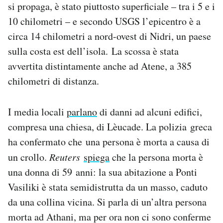
si propaga, è stato piuttosto superficiale – tra i 5 e i
Notifiche mobile
10 chilometri – e secondo USGS l’epicentro è a
Regala il Post
Hai bisogno di aiuto?
circa 14 chilometri a nord-ovest di Nidri, un paese
Esci
sulla costa est dell’isola. La scossa è stata
avvertita distintamente anche ad Atene, a 385
chilometri di distanza.
I media locali
parlano
di danni ad alcuni edifici,
compresa una chiesa, di Lèucade. La polizia greca
ha confermato che una persona è morta a causa di
un crollo.
Reuters
spiega
che la persona morta è
una donna di 59 anni: la sua abitazione a Ponti
Vasiliki è stata semidistrutta da un masso, caduto
da una collina vicina. Si parla di un’altra persona
morta ad Athani, ma per ora non ci sono conferme