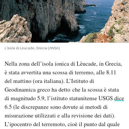
PODCAST
NEWSLETTER
L'isola di Lèucade, Grecia (ANSA)
I MIEI PREFERITI
Nella zona dell’isola ionica di Lèucade, in Grecia,
SHOP
è stata avvertita una scossa di terremo, alle 8.11
del mattino (ora italiana). L’Istituto di
CALENDARIO
Geodinamica greco ha detto che la scossa è stata
di magnitudo 5.9, l’istituto statunitense USGS
dice
6.5 (le discrepanze sono dovute ai metodi di
AREA PERSONALE
misurazione utilizzati e alla revisione dei dati).
Area Personale
L’ipocentro del terremoto, cioè il punto dal quale
Newsletter