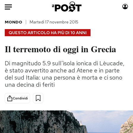
Auto
MONDO
Martedì 17 novembre 2015
QUESTO ARTICOLO HA PIÙ DI
10 ANNI
HOME
Il terremoto di oggi in Grecia
Italia
Moda
Mondo
Libri
Di magnitudo 5.9 sull'isola ionica di Lèucade,
Politica
Consumismi
è stato avvertito anche ad Atene e in parte
Tecnologia
Storie/Idee
del sud Italia: una persona è morta e ci sono
una decina di feriti
Internet
Ok Boomer!
Scienza
Media
Condividi
Cultura
Europa
Economia
Altrecose
Sport
Mondiali calcio 2026